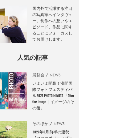
国内外で活躍する注目
の写真家へインタヴュ
ー。制作への想いやエ
ピソード、作品に関す
ることにフォーカスし
てお届けします。
人気の記事
展覧会
NEWS
いよいよ開幕！浅間国
際フォトフェスティバ
ル2026 PHOTO MIYOTA 「After
the Image｜イメージのそ
の後」
そのほか
NEWS
2026年8月前半の運勢