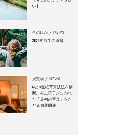
【マコのポジティブ占
い】
そのほか
NEWS
2024年前半の運勢
展覧会
NEWS
AIと19世紀写真技法を横
断。村上華子が失われ
た「最初の写真」をた
どる個展開催