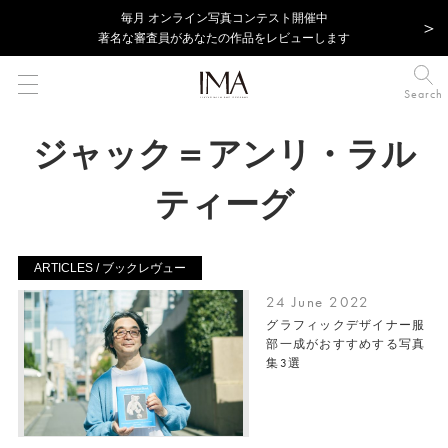
毎⽉ オンライン写真コンテスト開催中
著名な審査員があなたの作品をレビューします
Search
ジャック＝アンリ・ラル
ティーグ
ARTICLES / ブックレヴュー
24 June 2022
グラフィックデザイナー服
部一成がおすすめする写真
集3選