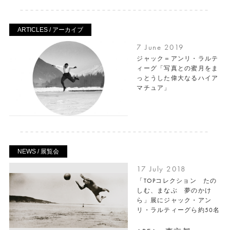
ARTICLES / アーカイブ
7 June 2019
ジャック＝アンリ・ラルテ
ィーグ「写真との蜜月をま
っとうした偉大なるハイア
マチュア」
NEWS / 展覧会
17 July 2018
「TOPコレクション たの
しむ、まなぶ 夢のかけ
ら」展にジャック・アン
リ・ラルティーグら約50名