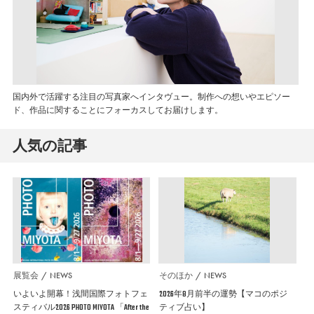
国内外で活躍する注目の写真家へインタヴュー。制作への想いやエピソー
ド、作品に関することにフォーカスしてお届けします。
人気の記事
展覧会
NEWS
そのほか
NEWS
いよいよ開幕！浅間国際フォトフェ
2026年8月前半の運勢【マコのポジ
スティバル2026 PHOTO MIYOTA 「After the
ティブ占い】