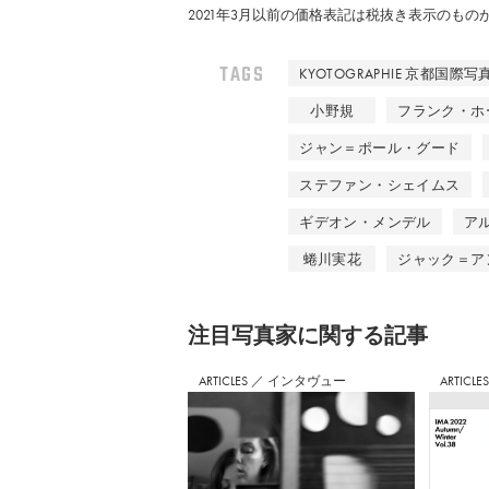
2021年3月以前の価格表記は税抜き表示のも
TAGS
KYOTOGRAPHIE 京都国際写
小野規
フランク・ホ
ジャン＝ポール・グード
ステファン・シェイムス
ギデオン・メンデル
ア
蜷川実花
ジャック＝ア
注⽬写真家に関する記事
ARTICLES
／
インタヴュー
ARTICLE