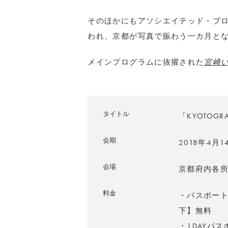
そのほかにもアソシエイテッド・プ
われ、京都が写真で賑わう一カ月と
メインプログラムに抜擢された
宮崎
タイトル
「KYOTOGR
会期
2018年4月
会場
京都府内各
料金
・パスポー
下】無料
・1DAYパ