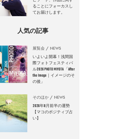
ることにフォーカスし
てお届けします。
人気の記事
展覧会
NEWS
いよいよ開幕！浅間国
際フォトフェスティバ
ル2026 PHOTO MIYOTA 「After
the Image｜イメージのそ
の後」
そのほか
NEWS
2026年8月前半の運勢
【マコのポジティブ占
い】