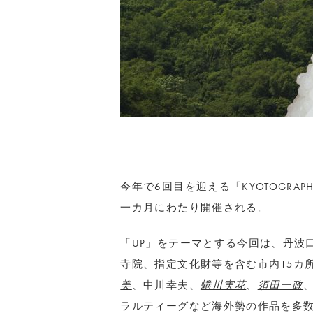
今年で6回目を迎える「KYOTOGRAP
一カ月にわたり開催される。
「UP」をテーマとする今回は、丹波
寺院、指定文化財等を含む市内15カ
美
、中川幸夫、
蜷川実花
、
須田一政
ラルティーグなど海外勢の作品を多