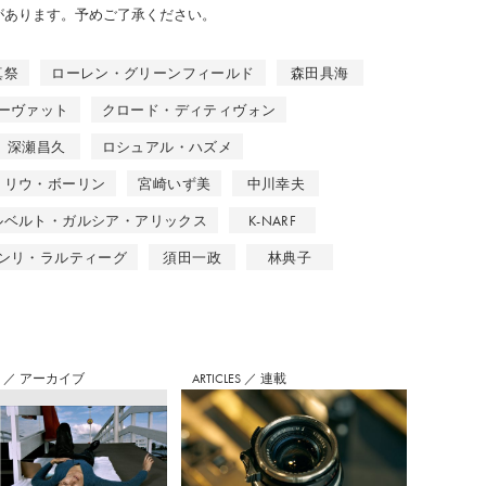
のがあります。予めご了承ください。
真祭
ローレン・グリーンフィールド
森田具海
ーヴァット
クロード・ディティヴォン
深瀬昌久
ロシュアル・ハズメ
リウ・ボーリン
宮崎いず美
中川幸夫
ルベルト・ガルシア・アリックス
K-NARF
ンリ・ラルティーグ
須田一政
林典子
S
／
アーカイブ
ARTICLES
／
連載