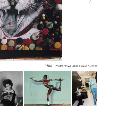
「遊戯」1983年 © Masahisa Fukase Archives