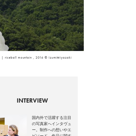
 | riceball mountain , 2016 ©︎ IzumiMiyazaki
INTERVIEW
国内外で活躍する注目
の写真家へインタヴュ
ー。制作への想いやエ
ピソード、作品に関す