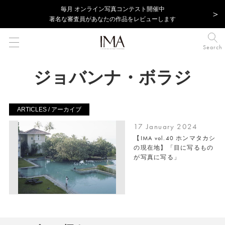
毎⽉ オンライン写真コンテスト開催中
著名な審査員があなたの作品をレビューします
Search
ジョバンナ・ボラジ
ARTICLES / アーカイブ
17 January 2024
【IMA vol.40 ホンマタカシ
の現在地】「目に写るもの
が写真に写る」