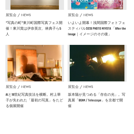
展覧会
NEWS
展覧会
NEWS
”写真の町”東川町国際写真フェス開
いよいよ開幕！浅間国際フォトフェ
催！東川賞は伊奈英次、林典子ら5
スティバル2026 PHOTO MIYOTA 「After the
人
Image｜イメージのその後」
展覧会
NEWS
展覧会
NEWS
AIと19世紀写真技法を横断。村上華
坂本陽が見つめる「存在の光」。写
子が失われた「最初の写真」をたど
真展「BEAM / Telescope」を京都で開
る個展開催
催