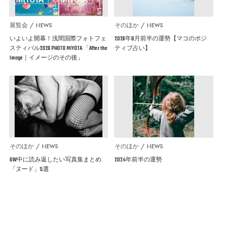
展覧会
NEWS
そのほか
NEWS
いよいよ開幕！浅間国際フォトフェ
2026年8月前半の運勢【マコのポジ
スティバル2026 PHOTO MIYOTA 「After the
ティブ占い】
Image｜イメージのその後」
そのほか
NEWS
そのほか
NEWS
GW中に読み返したい写真集まとめ
2024年前半の運勢
「ヌード」5選