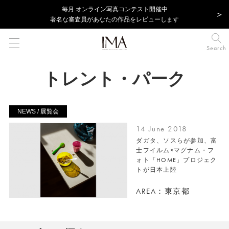
毎⽉ オンライン写真コンテスト開催中
著名な審査員があなたの作品をレビューします
Search
トレント・パーク
NEWS / 展覧会
14 June 2018
ダガタ、ソスらが参加、富
士フイルム×マグナム・フ
ォト「HOME」プロジェク
トが日本上陸
AREA：東京都