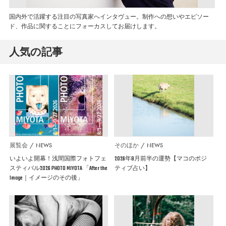
国内外で活躍する注目の写真家へインタヴュー。制作への想いやエピソー
ド、作品に関することにフォーカスしてお届けします。
人気の記事
展覧会
NEWS
そのほか
NEWS
いよいよ開幕！浅間国際フォトフェ
2026年8月前半の運勢【マコのポジ
スティバル2026 PHOTO MIYOTA 「After the
ティブ占い】
Image｜イメージのその後」