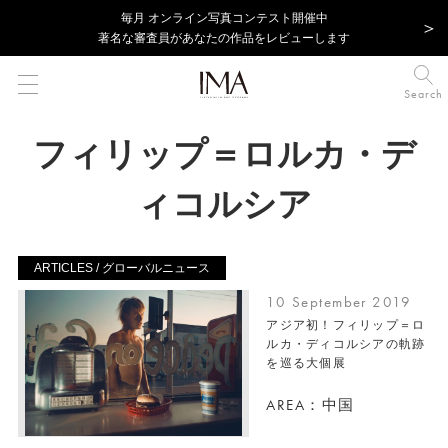
毎⽉ オンライン写真コンテスト開催中
著名な審査員があなたの作品をレビューします
Search
フィリップ＝ロルカ・デ
ィコルシア
ARTICLES / グローバルニュース
10 September 2019
アジア初！フィリップ＝ロ
ルカ・ディコルシアの軌跡
を巡る大個展
AREA：中国