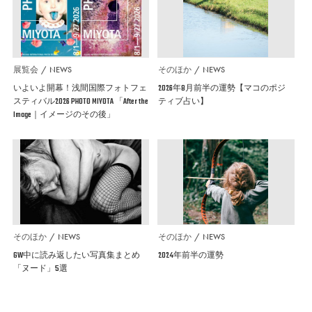
展覧会
NEWS
そのほか
NEWS
いよいよ開幕！浅間国際フォトフェ
2026年8月前半の運勢【マコのポジ
スティバル2026 PHOTO MIYOTA 「After the
ティブ占い】
Image｜イメージのその後」
そのほか
NEWS
そのほか
NEWS
GW中に読み返したい写真集まとめ
2024年前半の運勢
「ヌード」5選