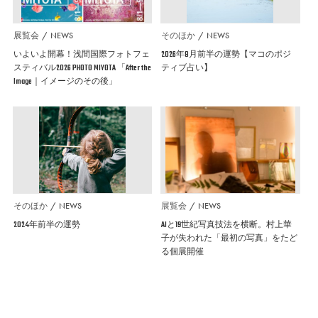
展覧会
NEWS
そのほか
NEWS
いよいよ開幕！浅間国際フォトフェ
2026年8月前半の運勢【マコのポジ
スティバル2026 PHOTO MIYOTA 「After the
ティブ占い】
Image｜イメージのその後」
そのほか
NEWS
展覧会
NEWS
2024年前半の運勢
AIと19世紀写真技法を横断。村上華
子が失われた「最初の写真」をたど
る個展開催