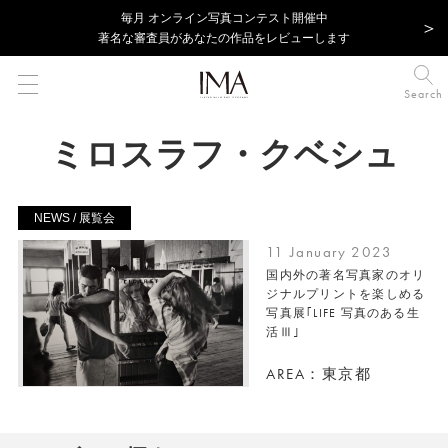
毎⽉ オンライン写真コンテスト開催中
著名な審査員があなたの作品をレビューします
Search
ミロスラフ・クベシュ
NEWS / 展覧会
11 January 2023
国内外の著名写真家のオリ
ジナルプリントを楽しめる
写真展｢LIFE 写真のある生
活Ⅲ｣
AREA：東京都