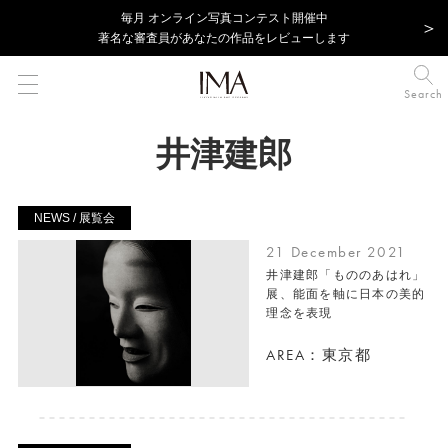
毎⽉ オンライン写真コンテスト開催中
著名な審査員があなたの作品をレビューします
Search
井津建郎
NEWS / 展覧会
21 December 2021
井津建郎「もののあはれ」
展、能面を軸に日本の美的
理念を表現
AREA：東京都