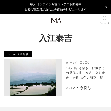
毎⽉ オンライン写真コンテスト開催中
著名な審査員があなたの作品をレビューします
Search
入江泰吉
NEWS / 展覧会
6 April 2020
“入江調”を築き上げ数多く
の秀作を世に発表、入江泰
吉「奈良 古色大和路」展
AREA：奈良県