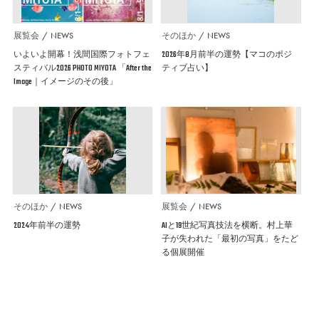
展覧会
NEWS
そのほか
NEWS
いよいよ開幕！浅間国際フォトフェ
2026年8月前半の運勢【マコのポジ
スティバル2026 PHOTO MIYOTA 「After the
ティブ占い】
Image｜イメージのその後」
そのほか
NEWS
展覧会
NEWS
2024年前半の運勢
AIと19世紀写真技法を横断。村上華
子が失われた「最初の写真」をたど
る個展開催