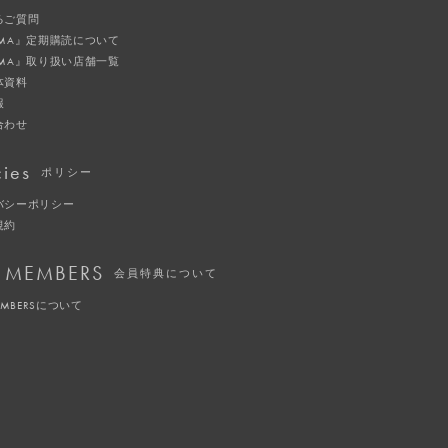
るご質問
IMA』定期購読について
IMA』取り扱い店舗一覧
体資料
報
合わせ
cies
ポリシー
バシーポリシー
規約
 MEMBERS
会員特典について
EMBERSについて