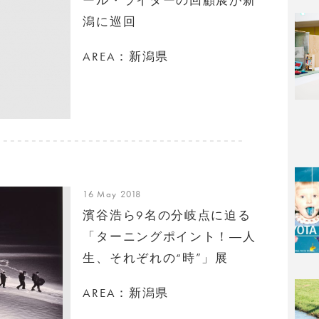
潟に巡回
AREA：新潟県
16 May 2018
濱谷浩ら9名の分岐点に迫る
「ターニングポイント！―人
生、それぞれの“時”」展
AREA：新潟県