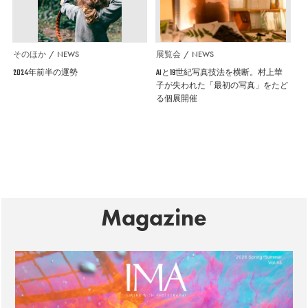
そのほか
NEWS
展覧会
NEWS
2024年前半の運勢
AIと19世紀写真技法を横断。村上華
子が失われた「最初の写真」をたど
る個展開催
Magazine