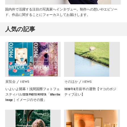
国内外で活躍する注目の写真家へインタヴュー。制作への想いやエピソー
ド、作品に関することにフォーカスしてお届けします。
人気の記事
展覧会
NEWS
そのほか
NEWS
いよいよ開幕！浅間国際フォトフェ
2026年8月前半の運勢【マコのポジ
スティバル2026 PHOTO MIYOTA 「After the
ティブ占い】
Image｜イメージのその後」