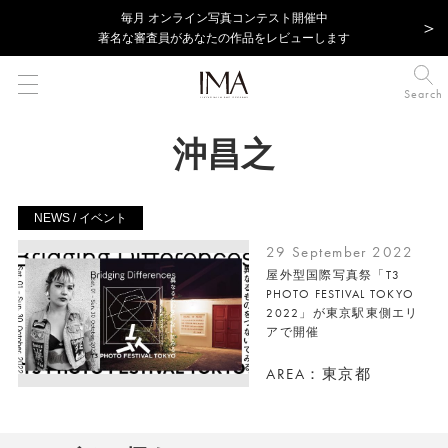
毎⽉ オンライン写真コンテスト開催中
著名な審査員があなたの作品をレビューします
Search
沖昌之
NEWS / イベント
29 September 2022
屋外型国際写真祭「T3
PHOTO FESTIVAL TOKYO
2022」が東京駅東側エリ
アで開催
AREA：東京都