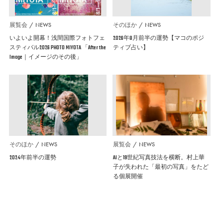
展覧会
NEWS
そのほか
NEWS
いよいよ開幕！浅間国際フォトフェ
2026年8月前半の運勢【マコのポジ
スティバル2026 PHOTO MIYOTA 「After the
ティブ占い】
Image｜イメージのその後」
そのほか
NEWS
展覧会
NEWS
2024年前半の運勢
AIと19世紀写真技法を横断。村上華
子が失われた「最初の写真」をたど
る個展開催