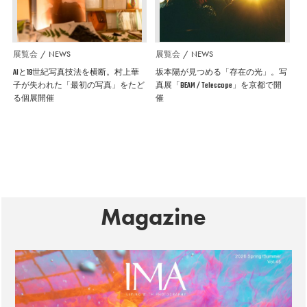
展覧会
NEWS
展覧会
NEWS
AIと19世紀写真技法を横断。村上華
坂本陽が見つめる「存在の光」。写
子が失われた「最初の写真」をたど
真展「BEAM / Telescope」を京都で開
る個展開催
催
Magazine