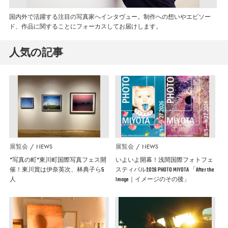
国内外で活躍する注目の写真家へインタヴュー。制作への想いやエピソー
ド、作品に関することにフォーカスしてお届けします。
人気の記事
展覧会
NEWS
展覧会
NEWS
”写真の町”東川町国際写真フェス開
いよいよ開幕！浅間国際フォトフェ
催！東川賞は伊奈英次、林典子ら5
スティバル2026 PHOTO MIYOTA 「After the
人
Image｜イメージのその後」