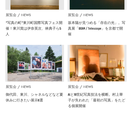
展覧会
NEWS
展覧会
NEWS
”写真の町”東川町国際写真フェス開
坂本陽が見つめる「存在の光」。写
催！東川賞は伊奈英次、林典子ら5
真展「BEAM / Telescope」を京都で開
人
催
展覧会
NEWS
展覧会
NEWS
御代田、東川、シャネルなどなど夏
AIと19世紀写真技法を横断。村上華
休みに行きたい展示6選
子が失われた「最初の写真」をたど
る個展開催