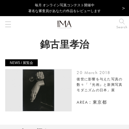
毎⽉ オンライン写真コンテスト開催中
著名な審査員があなたの作品をレビューします
Search
錦古里孝治
NEWS / 展覧会
20 March 2018
後世に影響を与えた写真の
数々「『光画』と新興写真
モダニズムの日本」展
AREA：東京都