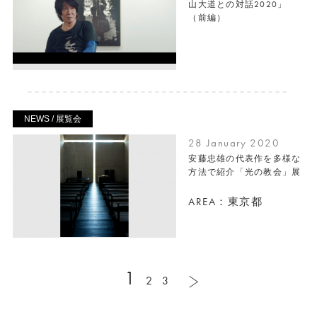
山大道との対話2020」
（前編）
NEWS / 展覧会
28 January 2020
安藤忠雄の代表作を多様な
方法で紹介「光の教会」展
AREA：東京都
1
2
3