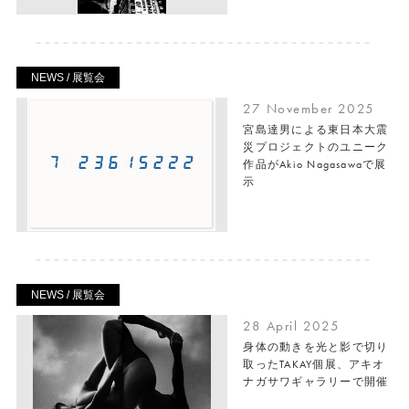
NEWS / 展覧会
27 November 2025
宮島達男による東日本大震
災プロジェクトのユニーク
作品がAkio Nagasawaで展
示
NEWS / 展覧会
28 April 2025
身体の動きを光と影で切り
取ったTAKAY個展、アキオ
ナガサワギャラリーで開催