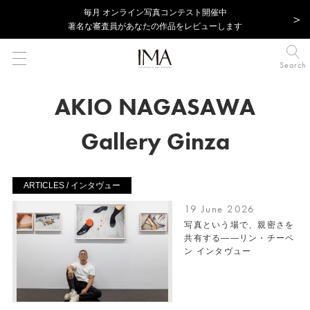
毎⽉ オンライン写真コンテスト開催中
著名な審査員があなたの作品をレビューします
Search
AKIO NAGASAWA
Gallery Ginza
ARTICLES / インタヴュー
19 June 2026
写真という場で、親密さを
共有する――リン・チーペ
ン インタヴュー