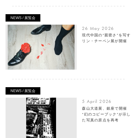
NEWS / 展覧会
26 May 2026
現代中国の“親密さ”を写す
リン・チーペン展が開催
NEWS / 展覧会
5 April 2026
森山大道展、銀座で開催
“幻のコピーブック”が示し
た写真の原点を再考