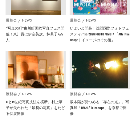
展覧会
NEWS
展覧会
NEWS
”写真の町”東川町国際写真フェス開
いよいよ開幕！浅間国際フォトフェ
催！東川賞は伊奈英次、林典子ら5
スティバル2026 PHOTO MIYOTA 「After the
人
Image｜イメージのその後」
展覧会
NEWS
展覧会
NEWS
AIと19世紀写真技法を横断。村上華
坂本陽が見つめる「存在の光」。写
子が失われた「最初の写真」をたど
真展「BEAM / Telescope」を京都で開
る個展開催
催