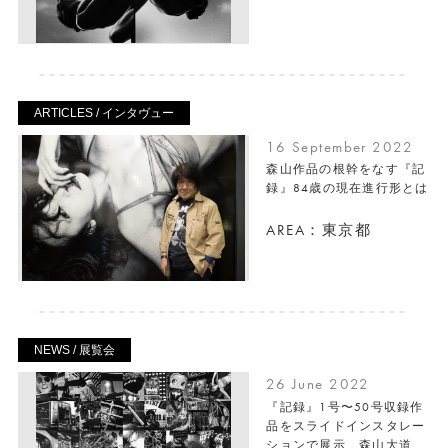
ARTICLES / インタヴュー
16 September 2022
森山作品の根幹をなす『記
録』84歳の現在進行形とは
AREA：東京都
NEWS / 展覧会
26 June 2022
『記録』1号〜50号収録作
品をスライドインスタレー
ションで展示、森⼭⼤道