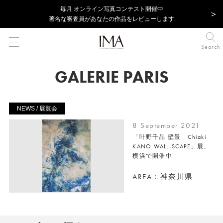
毎⽉ オンライン写真コンテスト開催中
著名な審査員があなたの作品をレビューします
Search
GALERIE PARIS
NEWS / 展覧会
8 September 2021
「叶野千晶 壁景 Chiaki
KANO WALL-SCAPE」展、
横浜で開催中
AREA：神奈川県