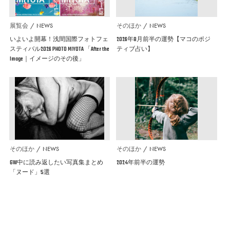
展覧会
NEWS
そのほか
NEWS
いよいよ開幕！浅間国際フォトフェ
2026年8月前半の運勢【マコのポジ
スティバル2026 PHOTO MIYOTA 「After the
ティブ占い】
Image｜イメージのその後」
そのほか
NEWS
そのほか
NEWS
GW中に読み返したい写真集まとめ
2024年前半の運勢
「ヌード」5選