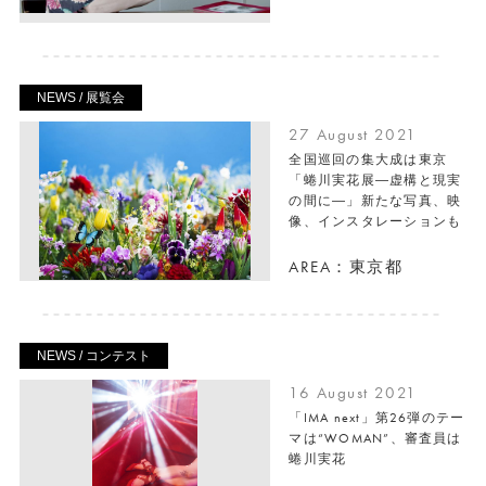
NEWS / 展覧会
27 August 2021
全国巡回の集大成は東京
「蜷川実花展―虚構と現実
の間に―」新たな写真、映
像、インスタレーションも
AREA：東京都
NEWS / コンテスト
16 August 2021
「IMA next」第26弾のテー
マは“WOMAN”、審査員は
蜷川実花