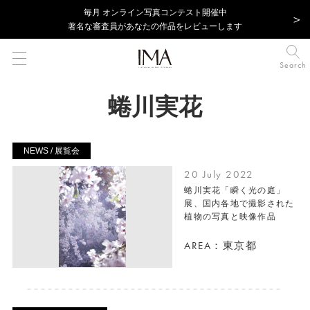
毎⽉ オンライン写真コンテスト開催中
著名な審査員があなたの作品をレビューします
Search
蜷川実花
NEWS / 展覧会
20 July 2022
蜷川実花「瞬く光の庭」
展、国内各地で撮影された
植物の写真と映像作品
AREA：東京都