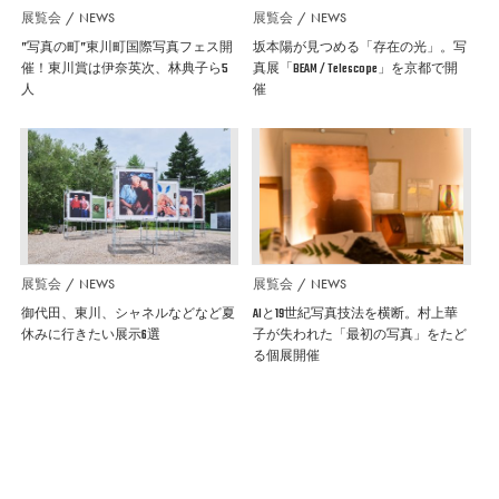
展覧会
NEWS
展覧会
NEWS
”写真の町”東川町国際写真フェス開
坂本陽が見つめる「存在の光」。写
催！東川賞は伊奈英次、林典子ら5
真展「BEAM / Telescope」を京都で開
人
催
展覧会
NEWS
展覧会
NEWS
御代田、東川、シャネルなどなど夏
AIと19世紀写真技法を横断。村上華
休みに行きたい展示6選
子が失われた「最初の写真」をたど
る個展開催