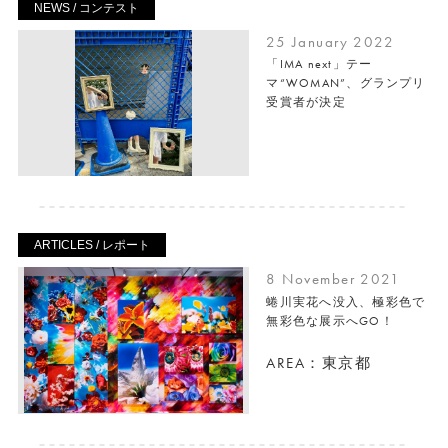
NEWS / コンテスト
25 January 2022
「IMA next」テー
マ“WOMAN”、グランプリ
受賞者が決定
ARTICLES / レポート
8 November 2021
蜷川実花へ没入、極彩色で
無彩色な展示へGO！
AREA：東京都