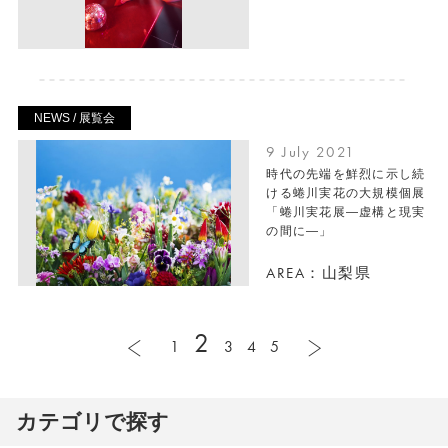
NEWS / 展覧会
9 July 2021
時代の先端を鮮烈に示し続
ける蜷川実花の大規模個展
「蜷川実花展―虚構と現実
の間に―」
AREA：山梨県
2
1
3
4
5
カテゴリで探す