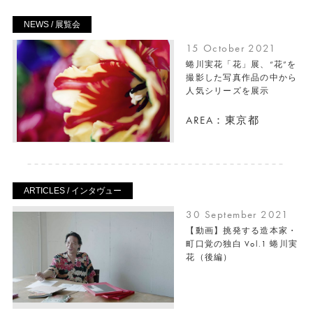
NEWS / 展覧会
15 October 2021
蜷川実花「花」展、“花”を
撮影した写真作品の中から
⼈気シリーズを展⽰
AREA：東京都
ARTICLES / インタヴュー
30 September 2021
【動画】挑発する造本家・
町口覚の独白 Vol.1 蜷川実
花（後編）