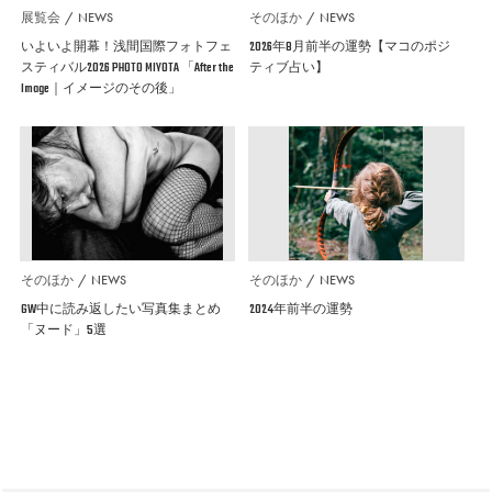
展覧会
NEWS
そのほか
NEWS
いよいよ開幕！浅間国際フォトフェ
2026年8月前半の運勢【マコのポジ
スティバル2026 PHOTO MIYOTA 「After the
ティブ占い】
Image｜イメージのその後」
そのほか
NEWS
そのほか
NEWS
GW中に読み返したい写真集まとめ
2024年前半の運勢
「ヌード」5選