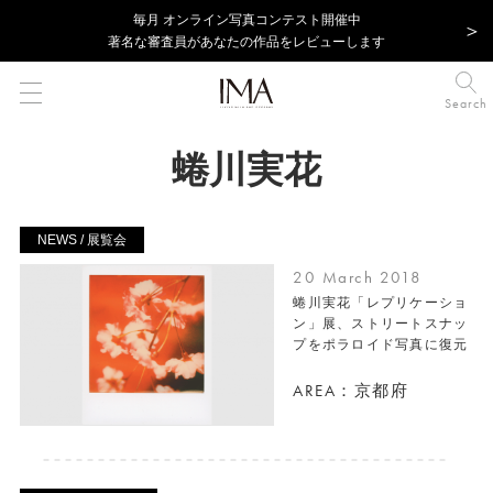
毎⽉ オンライン写真コンテスト開催中
著名な審査員があなたの作品をレビューします
Search
蜷川実花
NEWS / 展覧会
20 March 2018
蜷川実花「レプリケーショ
ン」展、ストリートスナッ
プをポラロイド写真に復元
AREA：京都府