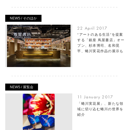
NEWS / そのほか
22 April 2017
“アートのある生活”を提案
する「銀座 蔦屋書店」オー
プン、杉本博司、名和晃
平、蜷川実花作品の展示も
NEWS / 展覧会
11 January 2017
「蜷川実花展」、新たな領
域に切り込む蜷川の世界を
紹介