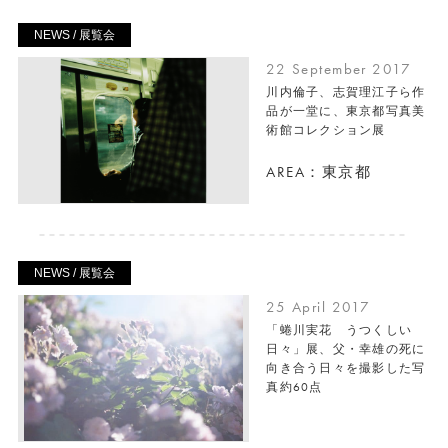
NEWS / 展覧会
22 September 2017
川内倫子、志賀理江子ら作
品が一堂に、東京都写真美
術館コレクション展
AREA：東京都
NEWS / 展覧会
25 April 2017
「蜷川実花 うつくしい
日々」展、父・幸雄の死に
向き合う日々を撮影した写
真約60点