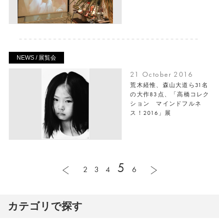
NEWS / 展覧会
21 October 2016
荒木経惟、森山大道ら31名
の大作83点、「高橋コレク
ション マインドフルネ
ス！2016」展
5
2
3
4
6
カテゴリで探す