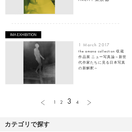
IMA EXHIBITION
1 March 2017
the amana collection 収蔵
作品展 ニュー写真論～新世
代作家たちに見る日本写真
の新解釈～
3
1
2
4
カテゴリで探す