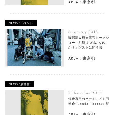
AREA：東京都
NEWS / イベント
6 January 2018
磯部涼＆細倉真弓トークシ
ョー「川崎は“地獄”なの
か？」ゲストに開沼博
AREA：東京都
NEWS / 展覧会
2 December 2017
細倉真弓のポートレイト回
帰作「JJuubbiilleeeee」展
AREA：東京都