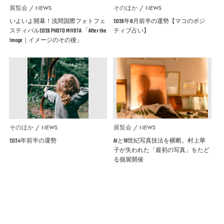
展覧会
NEWS
そのほか
NEWS
いよいよ開幕！浅間国際フォトフェ
2026年8月前半の運勢【マコのポジ
スティバル2026 PHOTO MIYOTA 「After the
ティブ占い】
Image｜イメージのその後」
そのほか
NEWS
展覧会
NEWS
2024年前半の運勢
AIと19世紀写真技法を横断。村上華
子が失われた「最初の写真」をたど
る個展開催