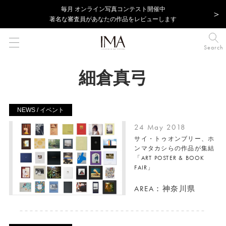
毎⽉ オンライン写真コンテスト開催中
著名な審査員があなたの作品をレビューします
Search
細倉真弓
NEWS / イベント
24 May 2018
サイ・トゥオンブリー、ホ
ンマタカシらの作品が集結
「ART POSTER & BOOK
FAIR」
AREA：神奈川県