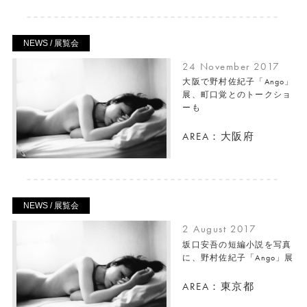
NEWS / 展覧会
24 November 2017
大阪で野村佐紀子「Ango」
展、町口覚とのトークショ
ーも
AREA：大阪府
NEWS / 展覧会
2 August 2017
坂口安吾の短編小説を写真
に、野村佐紀子「Ango」展
AREA：東京都