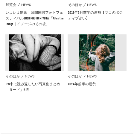
展覧会
NEWS
そのほか
NEWS
いよいよ開幕！浅間国際フォトフェ
2026年8月前半の運勢【マコのポジ
スティバル2026 PHOTO MIYOTA 「After the
ティブ占い】
Image｜イメージのその後」
そのほか
NEWS
そのほか
NEWS
GW中に読み返したい写真集まとめ
2024年前半の運勢
「ヌード」5選