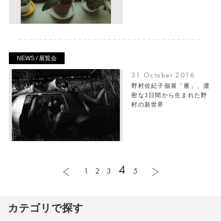
NEWS / 展覧会
31 October 2016
野村佐紀子個展「雁」、濃
密な3日間から生まれた野
村の新世界
4
1
2
3
5
カテゴリで探す