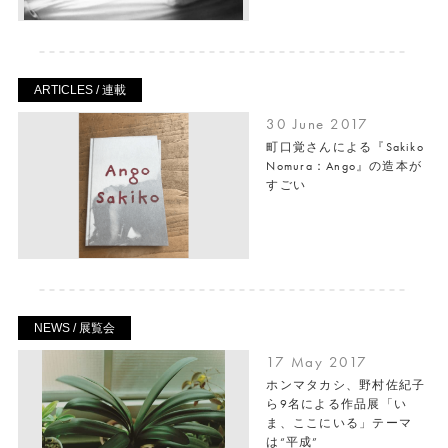
ARTICLES / 連載
30 June 2017
町口覚さんによる『Sakiko
Nomura：Ango』の造本が
すごい
NEWS / 展覧会
17 May 2017
ホンマタカシ、野村佐紀子
ら9名による作品展「い
ま、ここにいる」テーマ
は“平成”