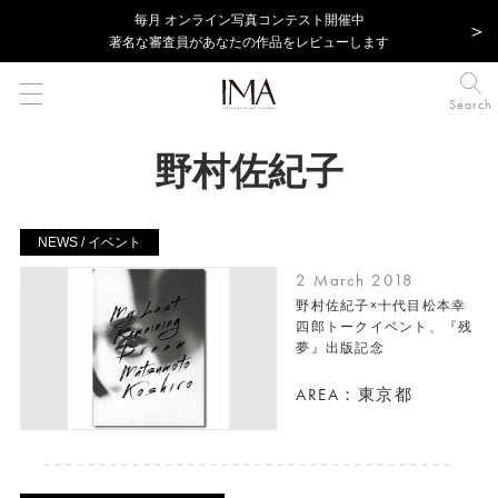
毎⽉ オンライン写真コンテスト開催中
著名な審査員があなたの作品をレビューします
Search
野村佐紀子
NEWS / イベント
2 March 2018
野村佐紀子×十代目松本幸
四郎トークイベント、『残
夢』出版記念
AREA：東京都