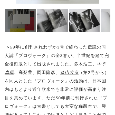
1968年に創刊されわずか3号で終わった伝説の同
人誌『プロヴォーク』の全3巻が、半世紀を経て完
全復刻版として出版されました。多木浩二、
中平
卓馬
、高梨豊、岡田隆彦、
森山大道
（第2号から）
を同人とした『プロヴォーク』の活動は、日本国
内はもとより近年欧米でも非常に評価が高まり注
目を集めています。ただ50年前に刊行された『プ
ロヴォーク』は古書としても大変な稀覯本で、興
味があってもこれまではほとんど「見ることがで