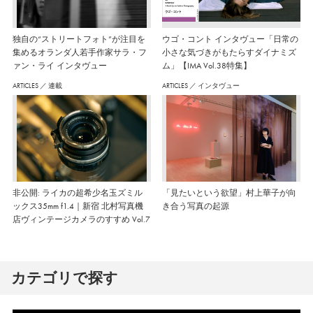
独自の“ストリートフォト”が注目を
ウゴ・コント インタヴュー「日常の
集めるオランダ人若手作家サラ・フ
小さな気づきがもたらすダイナミズ
ァン・ライ インタヴュー
ム」【IMA Vol.38特集】
ARTICLES
／
連載
ARTICLES
／
インタヴュー
非公開: ライカの超希少名玉ズミル
「見たいという欲望」村上華子が向
ックス35mm f1.4｜新宿 北村写真機
き合う写真の起源
店ヴィンテージカメラのすすめ Vol.7
カテゴリで探す