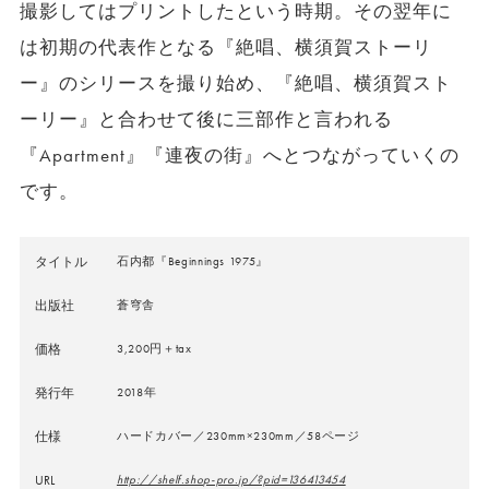
撮影してはプリントしたという時期。その翌年に
は初期の代表作となる『絶唱、横須賀ストーリ
ー』のシリースを撮り始め、『絶唱、横須賀スト
ーリー』と合わせて後に三部作と言われる
『Apartment』『連夜の街』へとつながっていくの
です。
タイトル
石内都『Beginnings 1975』
出版社
蒼穹舎
価格
3,200円＋tax
発行年
2018年
仕様
ハードカバー／230mm×230mm／58ページ
URL
http://shelf.shop-pro.jp/?pid=136413454