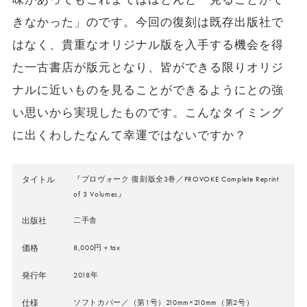
きなかった」のです。今回の復刻は既存出版社で
はなく、貴重なオリジナル版を入手する機会を得
た一古書店が版元となり、皆ができる限りオリジ
ナルに近いものを見ることができるようにと
の強
い思いから実現したものです。こんなタイミング
に出くわしたなんて幸運ではないですか？
タイトル
『プロヴォーク 復刻版全3巻／PROVOKE Complete Reprint
of 3 Volumes』
出版社
二手舎
価格
8,000円＋tax
発行年
2018年
仕様
ソフトカバー／（第1号）210mm×210mm（第2号）