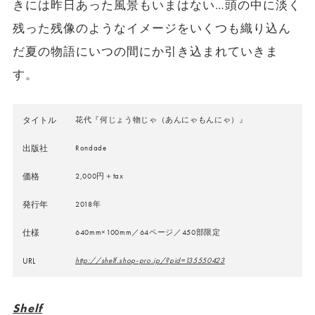
きには昨日あった風景もいまはない…頭の中に淡く
残った残像のようなイメージをいくつも織り込ん
だ夏の物語にいつの間にか引き込まれていきま
す。
タイトル
花代『何じょう物じゃ（あんにゃもんにゃ）』
出版社
Rondade
価格
2,000円＋tax
発行年
2018年
仕様
640mm×100mm／64ページ／450部限定
URL
http://shelf.shop-pro.jp/?pid=135550423
Shelf