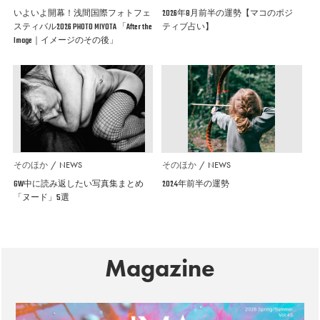
いよいよ開幕！浅間国際フォトフェ
2026年8月前半の運勢【マコのポジ
スティバル2026 PHOTO MIYOTA 「After the
ティブ占い】
Image｜イメージのその後」
そのほか
NEWS
そのほか
NEWS
GW中に読み返したい写真集まとめ
2024年前半の運勢
「ヌード」5選
Magazine