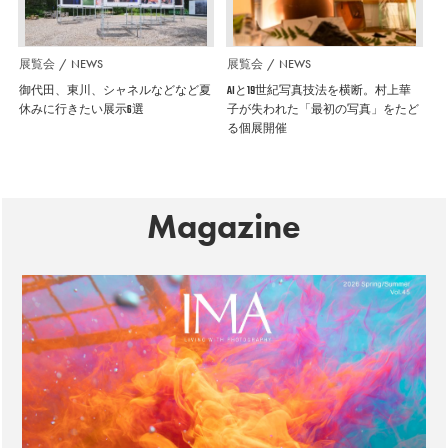
展覧会
NEWS
展覧会
NEWS
御代田、東川、シャネルなどなど夏
AIと19世紀写真技法を横断。村上華
休みに行きたい展示6選
子が失われた「最初の写真」をたど
る個展開催
Magazine