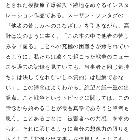
とされた模擬原子爆弾投下跡地をめぐるインスタ
レーション作品である。スーザン・ソンタグの
『他者の苦しみへのまなざし』を引きながら、高
野は次のように書く。「この本の中で他者の苦し
みを『慮る』ことへの究極の困難さが綴られてい
るように、私たちは遠くで起こった戦争のニュー
スや過去の記録を見ていても、当事者と同じ気持
ちには決してなれないし本質的には理解できな
い」。この諦念はよくわかる。絶望と紙一重の出
発点。こと戦争というトピックに関しては、この
諦念から始めることが最も真摯であろうと筆者も
思う。ことあるごとに「被害者への共感」を求め
られ、それに応じるように自分の想像力の限りを
尽くして「悲惨な出来事」を仮構したとしても、