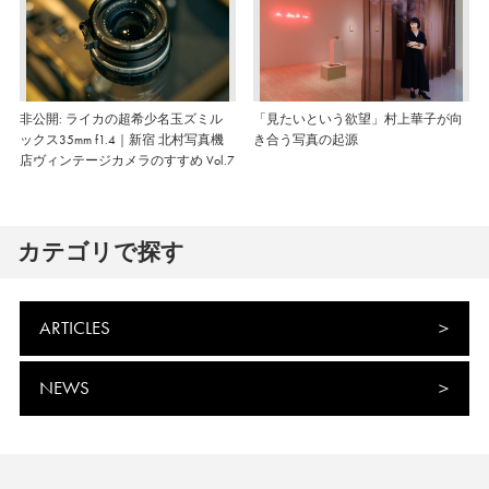
非公開: ライカの超希少名玉ズミル
「見たいという欲望」村上華子が向
ックス35mm f1.4｜新宿 北村写真機
き合う写真の起源
店ヴィンテージカメラのすすめ Vol.7
カテゴリで探す
ARTICLES
NEWS