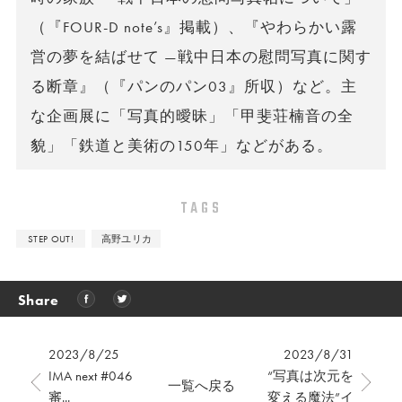
（『FOUR-D note’s』掲載）、『やわらかい露
営の夢を結ばせて —戦中日本の慰問写真に関す
る断章』（『パンのパン03』所収）など。主
な企画展に「写真的曖昧」「甲斐荘楠音の全
貌」「鉄道と美術の150年」などがある。
TAGS
STEP OUT!
高野ユリカ
Share
2023/8/25
2023/8/31
IMA next #046
“写真は次元を
一覧へ戻る
審...
変える魔法”イ