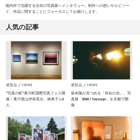
国内外で活躍する注目の写真家へインタヴュー。制作への想いやエピソー
ド、作品に関することにフォーカスしてお届けします。
人気の記事
展覧会
NEWS
展覧会
NEWS
”写真の町”東川町国際写真フェス開
坂本陽が見つめる「存在の光」。写
催！東川賞は伊奈英次、林典子ら5
真展「BEAM / Telescope」を京都で開
人
催