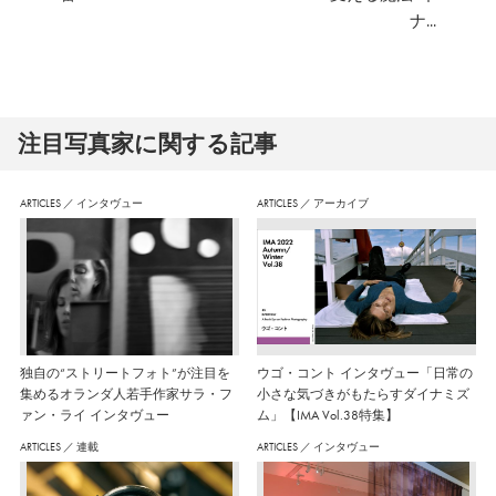
ナ...
注⽬写真家に関する記事
ARTICLES
／
インタヴュー
ARTICLES
／
アーカイブ
独自の“ストリートフォト”が注目を
ウゴ・コント インタヴュー「日常の
集めるオランダ人若手作家サラ・フ
小さな気づきがもたらすダイナミズ
ァン・ライ インタヴュー
ム」【IMA Vol.38特集】
ARTICLES
／
連載
ARTICLES
／
インタヴュー