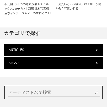
非公開: ライカの超希少名玉ズミル
「見たいという欲望」村上華子が向
ックス35mm f1.4｜新宿 北村写真機
き合う写真の起源
店ヴィンテージカメラのすすめ Vol.7
カテゴリで探す
ARTICLES
NEWS