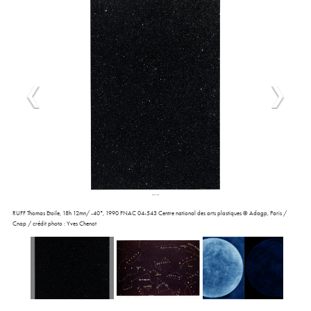
RUFF Thomas Etoile, 18h 12mn/ -40°, 1990 FNAC 04-543 Centre national des arts plastiques © Adagp, Paris /
Cnap / crédit photo : Yves Chenot