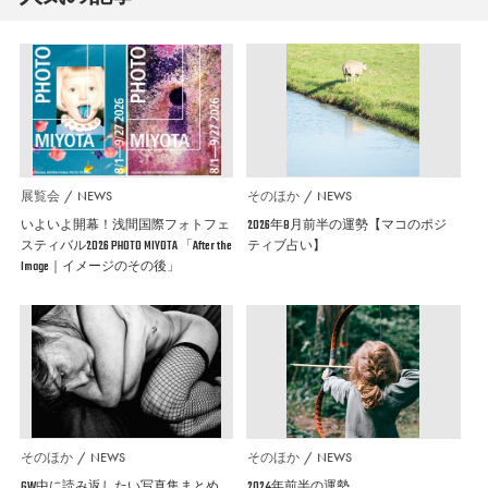
展覧会
NEWS
そのほか
NEWS
いよいよ開幕！浅間国際フォトフェ
2026年8月前半の運勢【マコのポジ
スティバル2026 PHOTO MIYOTA 「After the
ティブ占い】
Image｜イメージのその後」
そのほか
NEWS
そのほか
NEWS
GW中に読み返したい写真集まとめ
2024年前半の運勢