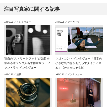
注⽬写真家に関する記事
ARTICLES
／
インタヴュー
ARTICLES
／
アーカイブ
独自の“ストリートフォト”が注目を
ウゴ・コント インタヴュー「日常の
集めるオランダ人若手作家サラ・フ
小さな気づきがもたらすダイナミズ
ァン・ライ インタヴュー
ム」【IMA Vol.38特集】
ARTICLES
／
連載
ARTICLES
／
インタヴュー