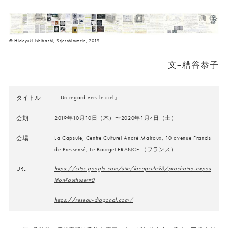
© Hideyuki Ishibashi, Stjernhimmeln, 2019
文=糟谷恭子
タイトル
「Un regard vers le ciel」
会期
2019年10月10日（木）〜2020年1月4日（土）
会場
La Capsule, Centre Culturel André Malraux, 10 avenue Francis
de Pressensé, Le Bourget FRANCE （フランス）
URL
https://sites.google.com/site/lacapsule93/prochaine-expos
ition?authuser=0
https://reseau-diagonal.com/