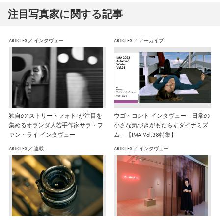
注⽬写真家に関する記事
ARTICLES
／
インタヴュー
ARTICLES
／
アーカイブ
独自の“ストリートフォト”が注目を
ウゴ・コント インタヴュー「日常の
集めるオランダ人若手作家サラ・フ
小さな気づきがもたらすダイナミズ
ァン・ライ インタヴュー
ム」【IMA Vol.38特集】
ARTICLES
／
連載
ARTICLES
／
インタヴュー