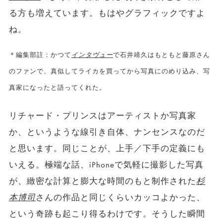
る方も増えています。もはやグラフィックですよ
ね。
＊編集部註：かつて
インタヴュー
で石井靖久はもともと藤原さん
のファンで、真似してライカを買ってから写真にのめり込み、写
真家になったと語ってくれた。
リチャード・プリンスはアーティストか写真家
か、というような線引き自体、ナンセンスなのだ
と思います。同じことが、上手／下手の定義にも
いえる。極端な話、iPhoneで気軽に撮影した写真
が、緻密な計算と膨大な時間のもと制作された
杉
本博司
さんの作品と同じくらいカッコよかった、
という奇跡も起こり得るわけです。そうした瞬間