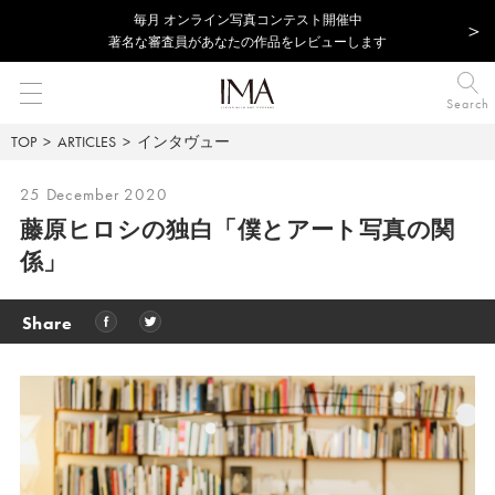
毎⽉ オンライン写真コンテスト開催中
著名な審査員があなたの作品をレビューします
Search
TOP
ARTICLES
インタヴュー
25 December 2020
藤原ヒロシの独白「僕とアート写真の関
係」
Share