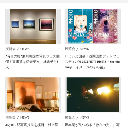
展覧会
NEWS
展覧会
NEWS
”写真の町”東川町国際写真フェス開
いよいよ開幕！浅間国際フォトフェ
催！東川賞は伊奈英次、林典子ら5
スティバル2026 PHOTO MIYOTA 「After the
人
Image｜イメージのその後」
展覧会
NEWS
展覧会
NEWS
AIと19世紀写真技法を横断。村上華
坂本陽が見つめる「存在の光」。写