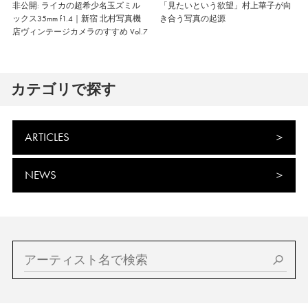
非公開: ライカの超希少名玉ズミル
「見たいという欲望」村上華子が向
ックス35mm f1.4｜新宿 北村写真機
き合う写真の起源
店ヴィンテージカメラのすすめ Vol.7
カテゴリで探す
ARTICLES
NEWS