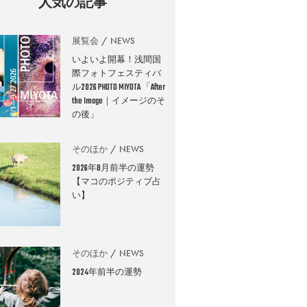
人気の記事
展覧会
NEWS
いよいよ開幕！浅間国
際フォトフェスティバ
ル2026 PHOTO MIYOTA 「After
the Image｜イメージのそ
の後」
そのほか
NEWS
2026年8月前半の運勢
【マコのポジティブ占
い】
そのほか
NEWS
2024年前半の運勢