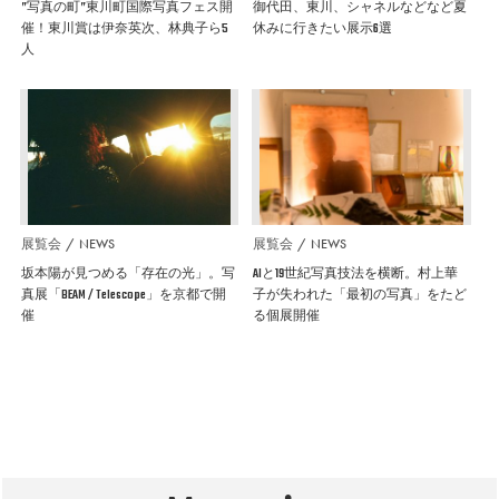
”写真の町”東川町国際写真フェス開
御代田、東川、シャネルなどなど夏
催！東川賞は伊奈英次、林典子ら5
休みに行きたい展示6選
人
展覧会
NEWS
展覧会
NEWS
坂本陽が見つめる「存在の光」。写
AIと19世紀写真技法を横断。村上華
真展「BEAM / Telescope」を京都で開
子が失われた「最初の写真」をたど
催
る個展開催