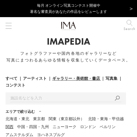
毎⽉ オンライン写真コンテスト開催中
著名な審査員があなたの作品をレビューします
Search
IMAPEDIA
フォトグラファーや国内各地のギャラリーなど
写真にまつわるあらゆる情報を収集していくデータベース。
すべて
アーティスト
ギャラリー・美術館・書店
写真集
コンテスト
エリアで絞り込む
北海道・東北
東京都
関東（東京都以外）
北陸・東海・甲信越
関西
中国・四国・九州
ニューヨーク
ロンドン
ベルリン
アムステルダム
ヨハネスブルグ