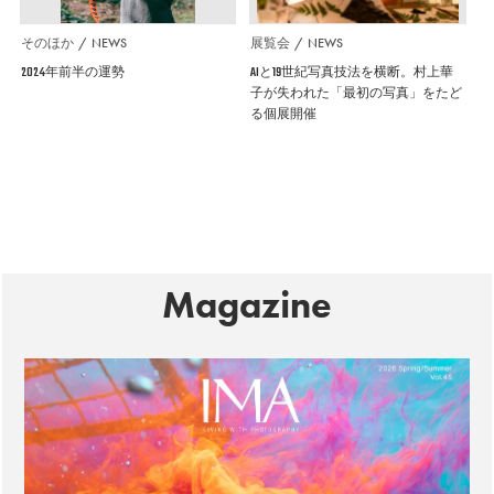
そのほか
NEWS
展覧会
NEWS
2024年前半の運勢
AIと19世紀写真技法を横断。村上華
子が失われた「最初の写真」をたど
る個展開催
Magazine