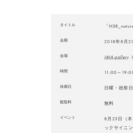
タイトル
「HDR_natu
会期
2018年8月
会場
IMA galler
y
時間
11:00～19:0
休廊日
日曜・祝祭
観覧料
無料
イベント
8月23日（木
ックサイニ