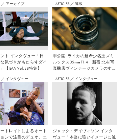
S
／
アーカイブ
ARTICLES
／
連載
ント インタヴュー「日
非公開: ライカの超希少名玉ズミ
さな気づきがもたらすダイ
ルックス35mm f1.4｜新宿 北村写
【IMA Vol.38特集】
真機店ヴィンテージカメラのすす
め Vol.7
S
／
インタヴュー
ARTICLES
／
インタヴュー
ポートレイトによるオート
ジャック・デイヴィソン インタ
ションで注目のデュオ、エ
ヴュー「本当に強いイメージに辿