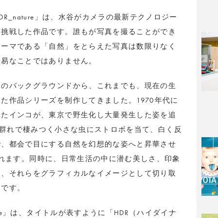
R_nature」は、水谷がカメラの最新テクノロジー
に挑戦した作品です。誰もが写真を撮ることができ
テーマである「自然」をとらえた写真は数限りなく
容易なことではありません。
そのバックグラウンドから、これまでも、現在の生
た作品シリーズを制作してきました。1970年代に
れたインコが、東京で野生化し大量発生した姿を追
群れで棲みつく小さな虫にストロボを当て、白く反
で、都会で目にする自然を幻想的な姿へと昇華させ
れます。同時に、日常生活の中に潜む美しさ、印象
け、それらをグラフィカルなイメージとして切り取
つです。
ure」は、タイトルが表すように「HDR（ハイダイナ