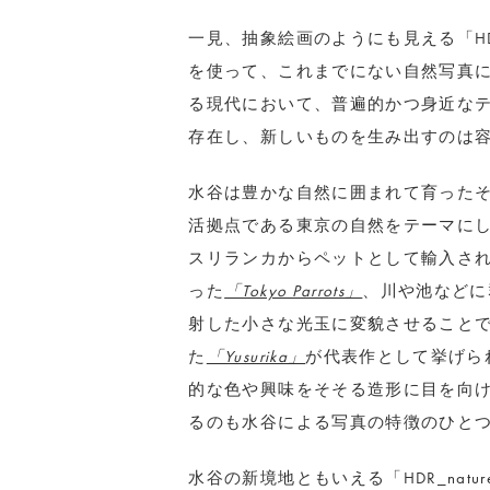
一見、抽象絵画のようにも見える「HD
を使って、これまでにない自然写真
る現代において、普遍的かつ身近な
存在し、新しいものを生み出すのは
水谷は豊かな自然に囲まれて育った
活拠点である東京の自然をテーマにし
スリランカからペットとして輸入さ
った
「Tokyo Parrots」
、川や池などに
射した小さな光玉に変貌させること
た
「Yusurika」
が代表作として挙げら
的な色や興味をそそる造形に目を向
るのも水谷による写真の特徴のひと
水谷の新境地ともいえる「HDR_nat