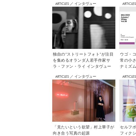
ARTICLES
／
インタヴュー
ARTICLE
独自の“ストリートフォト”が注目
ウゴ・コ
を集めるオランダ人若手作家サ
常の小
ラ・ファン・ライ インタヴュー
ナミズム」
ARTICLES
／
インタヴュー
ARTICLE
「見たいという欲望」村上華子が
セルフ
向き合う写真の起源
フィク