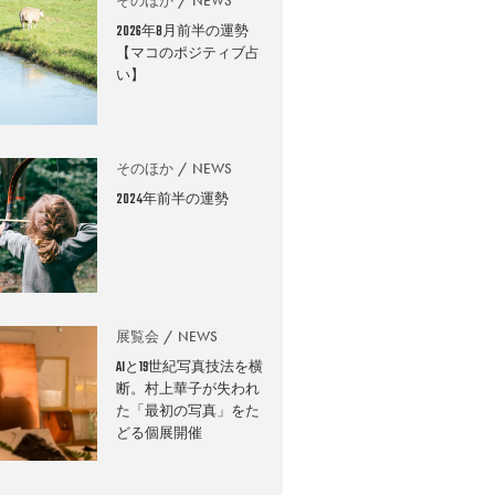
そのほか
NEWS
2026年8月前半の運勢
【マコのポジティブ占
い】
そのほか
NEWS
2024年前半の運勢
展覧会
NEWS
AIと19世紀写真技法を横
断。村上華子が失われ
た「最初の写真」をた
どる個展開催