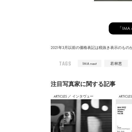
「IMA
2021年3月以前の価格表記は税抜き表示のも
TAGS
IMA next
若林恵
注⽬写真家に関する記事
ARTICLES
／
インタヴュー
ARTICLE