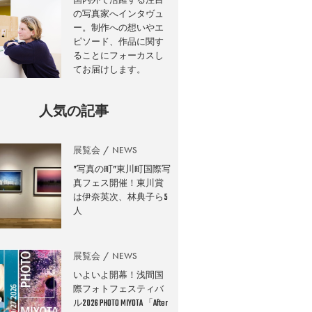
の写真家へインタヴュ
ー。制作への想いやエ
ピソード、作品に関す
ることにフォーカスし
てお届けします。
人気の記事
展覧会
NEWS
”写真の町”東川町国際写
真フェス開催！東川賞
は伊奈英次、林典子ら5
人
展覧会
NEWS
いよいよ開幕！浅間国
際フォトフェスティバ
ル2026 PHOTO MIYOTA 「After