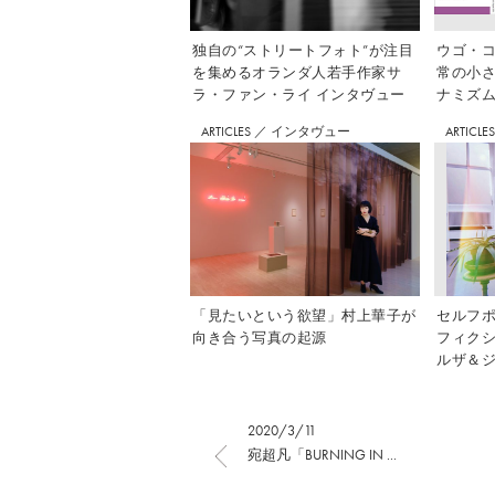
独自の“ストリートフォト”が注目
ウゴ・コ
を集めるオランダ人若手作家サ
常の小
ラ・ファン・ライ インタヴュー
ナミズム」
ARTICLES
／
インタヴュー
ARTICLE
「見たいという欲望」村上華子が
セルフ
向き合う写真の起源
フィク
ルザ＆ジ
2020/3/11
宛超凡「BURNING IN ...