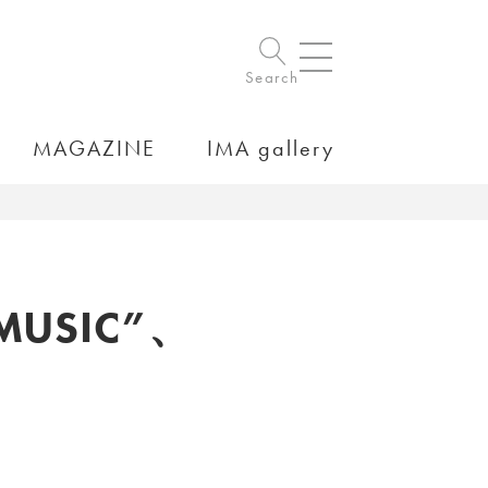
Search
MAGAZINE
IMA gallery
USIC”、