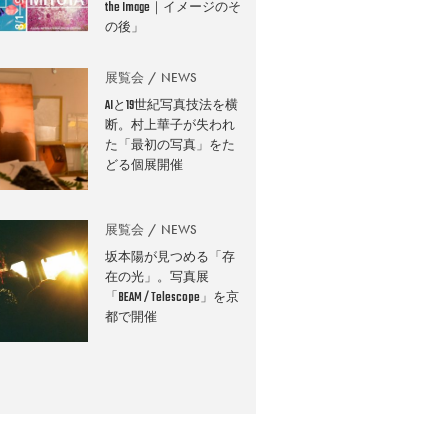
the Image｜イメージのそ
の後」
展覧会
NEWS
AIと19世紀写真技法を横
断。村上華子が失われ
た「最初の写真」をた
どる個展開催
展覧会
NEWS
坂本陽が見つめる「存
在の光」。写真展
「BEAM / Telescope」を京
都で開催