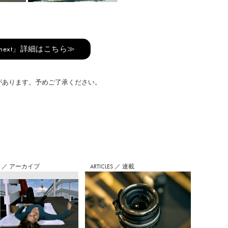
 next」詳細はこちら≫
のがあります。予めご了承ください。
S
／
アーカイブ
ARTICLES
／
連載