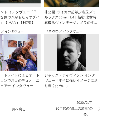
ント インタヴュー「日
非公開: ライカの超希少名玉ズミ
さな気づきがもたらすダイ
ルックス35mm f1.4｜新宿 北村写
【IMA Vol.38特集】
真機店ヴィンテージカメラのすす
め Vol.7
S
／
インタヴュー
ARTICLES
／
インタヴュー
ポートレイトによるオート
ジャック・デイヴィソン インタ
ションで注目のデュオ、エ
ヴュー「本当に強いイメージに辿
ョアナ インタヴュー
り着くために」
2020/3/11
80年代の“路上の若者”の
一覧へ戻る
姿、...