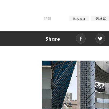
TAGS
IMA next
若林恵
Share