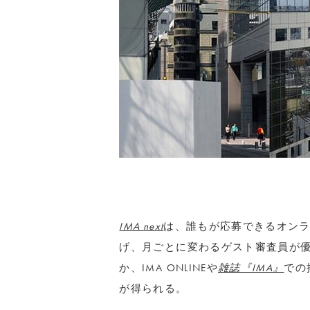
IMA next
は、誰もが応募できるオン
げ、月ごとに変わるゲスト審査員が
か、IMA ONLINEや
雑誌『IMA』
での
が得られる。