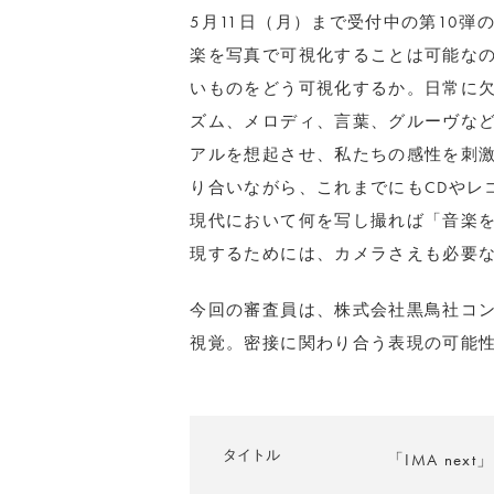
5月11日（月）まで受付中の第10弾
楽を写真で可視化することは可能な
いものをどう可視化するか。日常に
ズム、メロディ、言葉、グルーヴな
アルを想起させ、私たちの感性を刺
り合いながら、これまでにもCDやレ
現代において何を写し撮れば「音楽
現するためには、カメラさえも必要
今回の審査員は、株式会社黒鳥社コ
視覚。密接に関わり合う表現の可能
タイトル
「IMA next」