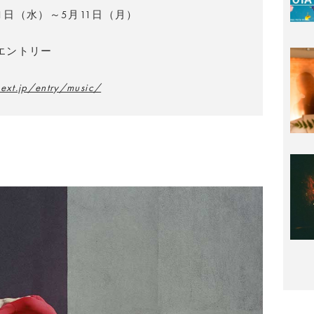
11日（水）～5月11日（月）
1エントリー
next.jp/entry/music/