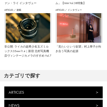
ァン・ライ インタヴュー
ム」【IMA Vol.38特集】
ARTICLES
／
連載
ARTICLES
／
インタヴュー
非公開: ライカの超希少名玉ズミル
「見たいという欲望」村上華子が向
ックス35mm f1.4｜新宿 北村写真機
き合う写真の起源
店ヴィンテージカメラのすすめ Vol.7
カテゴリで探す
ARTICLES
NEWS