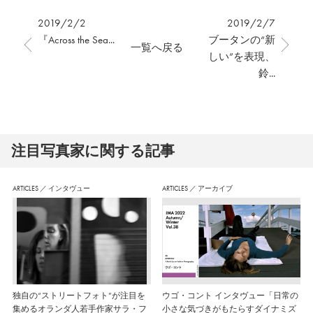
2019/2/2
2019/2/7
『Across the Sea...
ブータンの“新
一覧へ戻る
しい”を表現、
鈴...
注⽬写真家に関する記事
ARTICLES
／
インタヴュー
ARTICLES
／
アーカイブ
独自の“ストリートフォト”が注目を
ウゴ・コント インタヴュー「日常の
集めるオランダ人若手作家サラ・フ
小さな気づきがもたらすダイナミズ