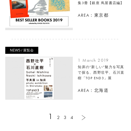
集3冊【銀座 蔦屋書店編】
AREA：東京都
NEWS / 展覧会
1 March 2019
知床の“新しい”魅力を写真
で探る、西野壮平、石川直
樹「TOP END3」展
AREA：北海道
1
2
3
4