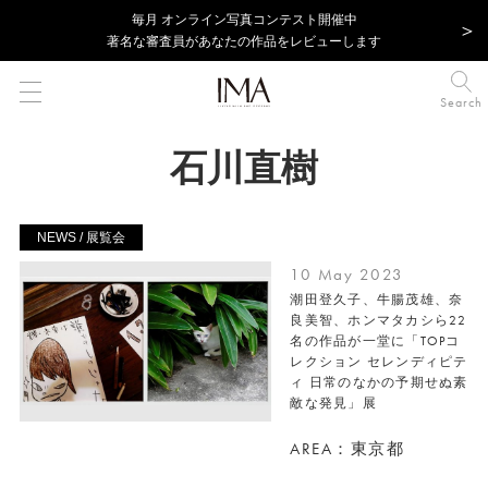
毎⽉ オンライン写真コンテスト開催中
著名な審査員があなたの作品をレビューします
Search
石川直樹
NEWS / 展覧会
10 May 2023
潮田登久子、牛腸茂雄、奈
良美智、ホンマタカシら22
名の作品が一堂に「TOPコ
レクション セレンディピテ
ィ 日常のなかの予期せぬ素
敵な発見」展
AREA：東京都