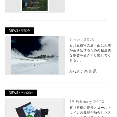
NEWS / 展覧会
6 April 2020
石川直樹写真展「山は人間
が生き延びるための根源的
な叡智を引きずり出してく
れる。」
AREA：奈良県
NEWS / そのほか
19 February 2020
石川直樹の絶景とゴールド
ウインの機能が融合したス