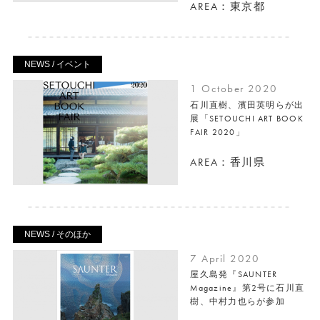
AREA：東京都
NEWS / イベント
1 October 2020
石川直樹、濱田英明らが出
展「SETOUCHI ART BOOK
FAIR 2020」
AREA：香川県
NEWS / そのほか
7 April 2020
屋久島発『SAUNTER
Magazine』第2号に石川直
樹、中村力也らが参加