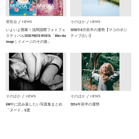
展覧会
NEWS
そのほか
NEWS
いよいよ開幕！浅間国際フォトフェ
2026年8月前半の運勢【マコのポジ
スティバル2026 PHOTO MIYOTA 「After the
ティブ占い】
Image｜イメージのその後」
そのほか
NEWS
そのほか
NEWS
GW中に読み返したい写真集まとめ
2024年前半の運勢
「ヌード」5選