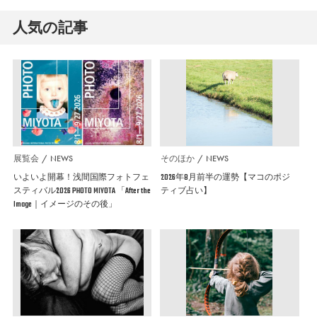
人気の記事
展覧会
NEWS
そのほか
NEWS
いよいよ開幕！浅間国際フォトフェ
2026年8月前半の運勢【マコのポジ
スティバル2026 PHOTO MIYOTA 「After the
ティブ占い】
Image｜イメージのその後」