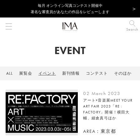
毎⽉ オンライン写真コンテスト開催中
著名な審査員があなたの作品をレビューします
Search
EVENT
ALL
展覧会
イベント
新刊情報
コンテスト
そのほか
02 March 2023
アート×音楽展MEET YOUR
ART FAIR 2023「RE :
FACTORY」開催！横田大
輔、細倉真弓ほか
AREA：東京都