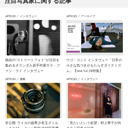
注⽬写真家に関する記事
ARTICLES
／
インタヴュー
ARTICLES
／
アーカイブ
独自の“ストリートフォト”が注目を
ウゴ・コント インタヴュー「日常の
集めるオランダ人若手作家サラ・フ
小さな気づきがもたらすダイナミズ
ァン・ライ インタヴュー
ム」【IMA Vol.38特集】
ARTICLES
／
連載
ARTICLES
／
インタヴュー
非公開: ライカの超希少名玉ズミル
「見たいという欲望」村上華子が向