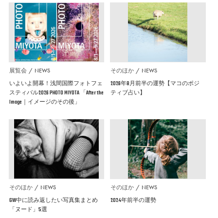
展覧会
NEWS
そのほか
NEWS
いよいよ開幕！浅間国際フォトフェ
2026年8月前半の運勢【マコのポジ
スティバル2026 PHOTO MIYOTA 「After the
ティブ占い】
Image｜イメージのその後」
そのほか
NEWS
そのほか
NEWS
GW中に読み返したい写真集まとめ
2024年前半の運勢
「ヌード」5選