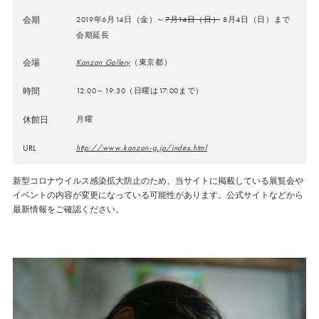
会期
2019年6月14日（金）～
7月14日（日）
8月4日（日）まで
会期延長
会場
Kanzan Gallery
（東京都）
時間
12:00～19:30（日曜は17:00まで）
休館日
月曜
URL
http://www.kanzan-g.jp/index.html
新型コロナウイルス感染拡大防止のため、当サイトに掲載している展覧会や
イベントの内容が変更になっている可能性があります。公式サイトなどから
最新情報をご確認ください。