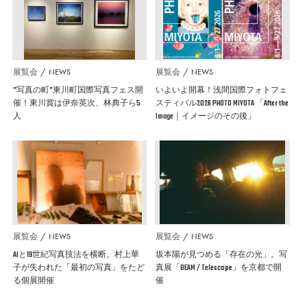
展覧会
NEWS
展覧会
NEWS
”写真の町”東川町国際写真フェス開
いよいよ開幕！浅間国際フォトフェ
催！東川賞は伊奈英次、林典子ら5
スティバル2026 PHOTO MIYOTA 「After the
人
Image｜イメージのその後」
展覧会
NEWS
展覧会
NEWS
AIと19世紀写真技法を横断。村上華
坂本陽が見つめる「存在の光」。写
子が失われた「最初の写真」をたど
真展「BEAM / Telescope」を京都で開
る個展開催
催