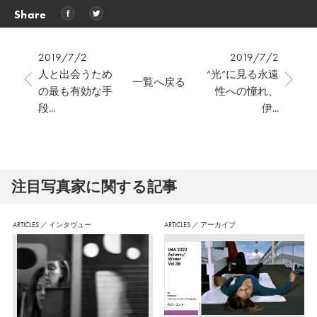
Share
2019/7/2
2019/7/2
人と出会うため
“光”に見る永遠
一覧へ戻る
の最も有効な手
性への憧れ、
段...
伊...
注⽬写真家に関する記事
ARTICLES
／
インタヴュー
ARTICLES
／
アーカイブ