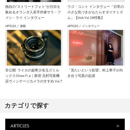
独自の“ストリートフォト”が注目を
ウゴ・コント インタヴュー「日常の
集めるオランダ人若手作家サラ・フ
小さな気づきがもたらすダイナミズ
ァン・ライ インタヴュー
ム」【IMA Vol.38特集】
ARTICLES
／
連載
ARTICLES
／
インタヴュー
非公開: ライカの超希少名玉ズミル
「見たいという欲望」村上華子が向
ックス35mm f1.4｜新宿 北村写真機
き合う写真の起源
店ヴィンテージカメラのすすめ Vol.7
カテゴリで探す
ARTICLES