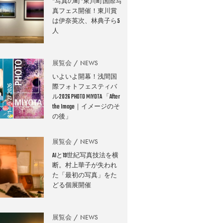
”写真の町”東川町国際写
真フェス開催！東川賞
は伊奈英次、林典子ら5
人
展覧会
NEWS
いよいよ開幕！浅間国
際フォトフェスティバ
ル2026 PHOTO MIYOTA 「After
the Image｜イメージのそ
の後」
展覧会
NEWS
AIと19世紀写真技法を横
断。村上華子が失われ
た「最初の写真」をた
どる個展開催
展覧会
NEWS