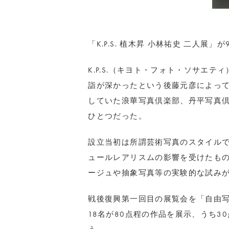
「K.P.S. 植木昇 小林祐史 二人展」
K.P.S.（キヨト・フォト・ソサエテ
詣が深かったという後藤元彦によっ
していた浪華写真倶楽部、丹平写真
ひとつだった。
設立当初は所謂芸術写真のスタイル
ュールレアリスムの影響を受けたも
ージュや抽象写真等の実験的な試み
戦後復興第一回目の展覧会を「自由写
18名が80点程の作品を展示、うち