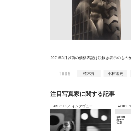
2021年3月以前の価格表記は税抜き表示のも
TAGS
植木昇
小林祐史
注⽬写真家に関する記事
ARTICLES
／
インタヴュー
ARTICLE