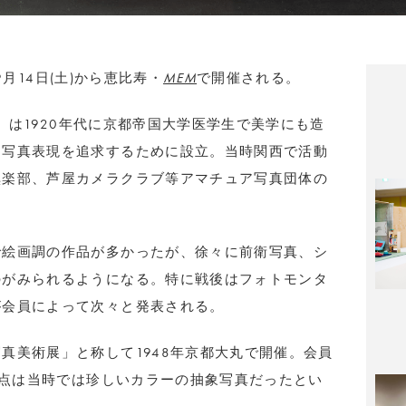
が9月14日(土)から恵比寿・
MEM
で開催される。
ィ）は1920年代に京都帝国大学医学生で美学にも造
て写真表現を追求するために設立。当時関西で活動
倶楽部、芦屋カメラクラブ等アマチュア写真団体の
で絵画調の作品が多かったが、徐々に前衛写真、シ
のがみられるようになる。特に戦後はフォトモンタ
が会員によって次々と発表される。
真美術展」と称して1948年京都大丸で開催。会員
30点は当時では珍しいカラーの抽象写真だったとい