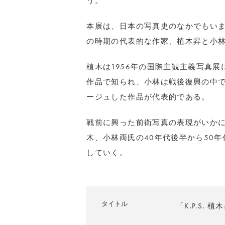
う。
本展は、日本の写真史のなかでもいまだ
の時期の代表的な作家、植木昇と小
植木は1956年の国際主観主義写真
作品で知られ、小林は戦後復興の中
ージュした作品が代表的である。
戦前に興った前衛写真の表現がいかにK
木、小林両氏の40年代後半から50
していく。
タイトル
「K.P.S. 