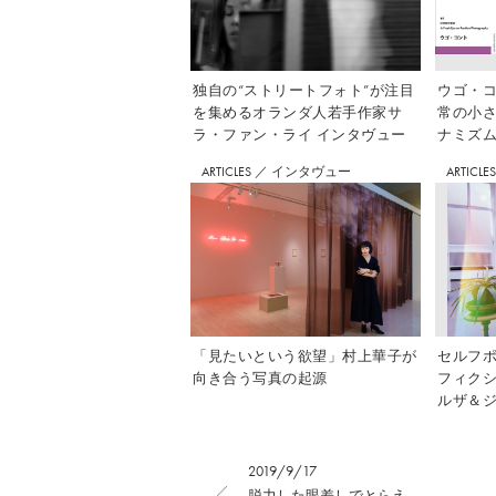
独自の“ストリートフォト”が注目
ウゴ・コ
を集めるオランダ人若手作家サ
常の小
ラ・ファン・ライ インタヴュー
ナミズム」
ARTICLES
／
インタヴュー
ARTICLE
「見たいという欲望」村上華子が
セルフ
向き合う写真の起源
フィク
ルザ＆ジ
2019/9/17
脱力した眼差しでとらえ