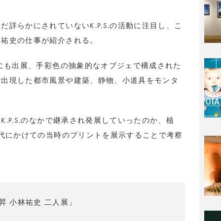
詳らかにされていないK.P.S.の活動に注目し、こ
林祐史の仕事が紹介される。
展にも出展、手彩色の抽象的なオブジェで構成された
で出現した都市風景や建築、静物、小道具をモンタ
.P.S.のなかで継承され発展していったのか、植
年代にかけての当時のプリントを展示することで考察
植木昇 小林祐史 二人展」