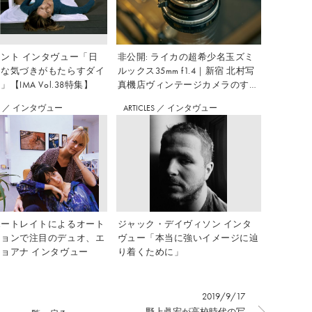
ント インタヴュー「日
非公開: ライカの超希少名玉ズミ
さな気づきがもたらすダイ
ルックス35mm f1.4｜新宿 北村写
【IMA Vol.38特集】
真機店ヴィンテージカメラのすす
め Vol.7
S
／
インタヴュー
ARTICLES
／
インタヴュー
ポートレイトによるオート
ジャック・デイヴィソン インタ
ションで注目のデュオ、エ
ヴュー「本当に強いイメージに辿
ョアナ インタヴュー
り着くために」
2019/9/17
野上眞宏が高校時代の写