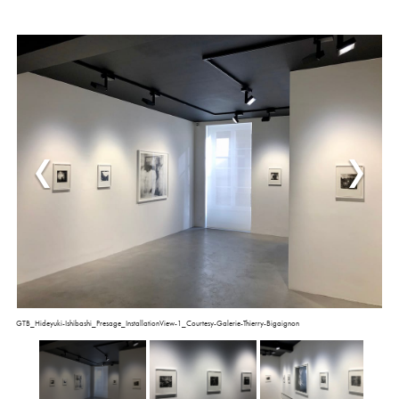
GTB_Hideyuki-Ishibashi_Presage_InstallationView-1_Courtesy-Galerie-Thierry-Bigaignon