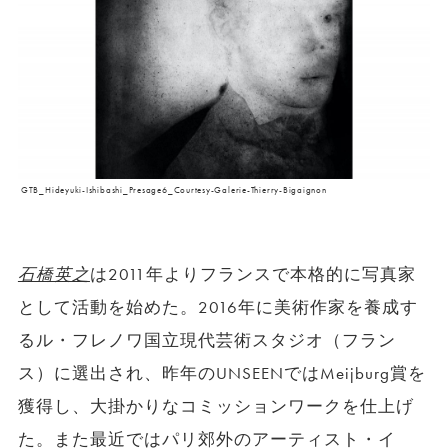
GTB_Hideyuki-Ishibashi_Presage6_Courtesy-Galerie-Thierry-Bigaignon
石橋英之
は2011年よりフランスで本格的に写真家
として活動を始めた。2016年に美術作家を養成す
るル・フレノワ国立現代芸術スタジオ（フラン
ス）に選出され、昨年のUNSEENではMeijburg賞を
獲得し、大掛かりなコミッションワークを仕上げ
た。また最近ではパリ郊外のアーティスト・イ