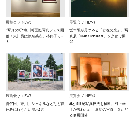
展覧会
NEWS
展覧会
NEWS
”写真の町”東川町国際写真フェス開
坂本陽が見つめる「存在の光」。写
催！東川賞は伊奈英次、林典子ら5
真展「BEAM / Telescope」を京都で開
人
催
展覧会
NEWS
展覧会
NEWS
御代田、東川、シャネルなどなど夏
AIと19世紀写真技法を横断。村上華
休みに行きたい展示6選
子が失われた「最初の写真」をたど
る個展開催