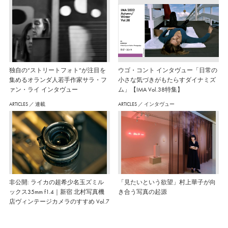
独自の“ストリートフォト”が注目を
ウゴ・コント インタヴュー「日常の
集めるオランダ人若手作家サラ・フ
小さな気づきがもたらすダイナミズ
ァン・ライ インタヴュー
ム」【IMA Vol.38特集】
ARTICLES
／
連載
ARTICLES
／
インタヴュー
非公開: ライカの超希少名玉ズミル
「見たいという欲望」村上華子が向
ックス35mm f1.4｜新宿 北村写真機
き合う写真の起源
店ヴィンテージカメラのすすめ Vol.7