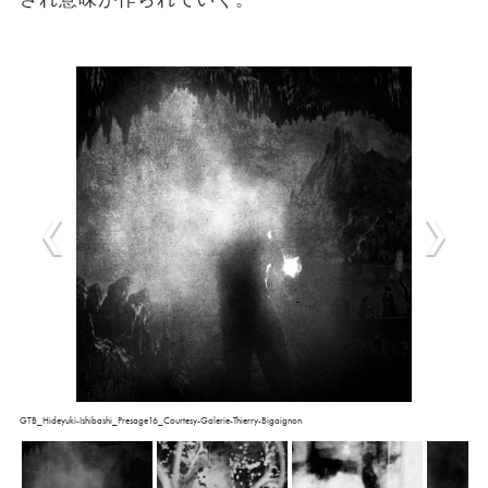
GTB_Hideyuki-Ishibashi_Presage16_Courtesy-Galerie-Thierry-Bigaignon