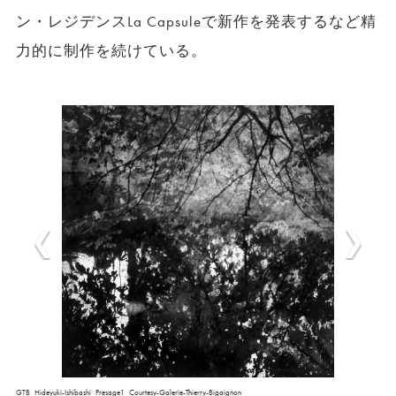
ン・レジデンスLa Capsuleで新作を発表するなど精
力的に制作を続けている。
GTB_Hideyuki-Ishibashi_Presage1_Courtesy-Galerie-Thierry-Bigaignon