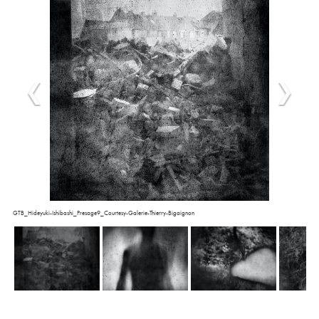
GTB_Hideyuki-Ishibashi_Presage9_Courtesy-Galerie-Thierry-Bigaignon