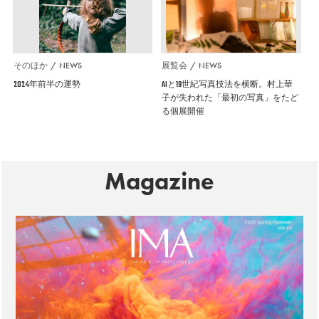
そのほか
NEWS
展覧会
NEWS
2024年前半の運勢
AIと19世紀写真技法を横断。村上華
子が失われた「最初の写真」をたど
る個展開催
Magazine