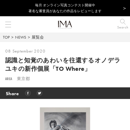
毎⽉ オンライン写真コンテスト開催中
著名な審査員があなたの作品をレビューします
Search
TOP
NEWS
展覧会
08 September 2020
認識と知覚のあわいを往還する
オノデラ
ユキの新作個展「TO Where」
AREA
東京都
Share