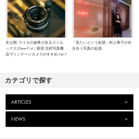
非公開: ライカの超希少名玉ズミル
「見たいという欲望」村上華子が向
ックス35mm f1.4｜新宿 北村写真機
き合う写真の起源
店ヴィンテージカメラのすすめ Vol.7
カテゴリで探す
ARTICLES
NEWS