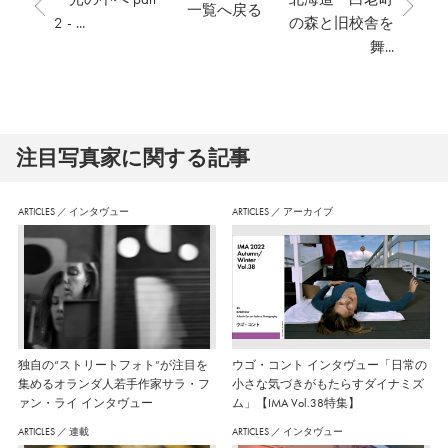
一覧へ戻る
2 - ...
の森と旧校舎を
舞...
注⽬写真家に関する記事
ARTICLES
／
インタヴュー
ARTICLES
／
アーカイブ
独自の“ストリートフォト”が注目を
ウゴ・コント インタヴュー「日常の
集めるオランダ人若手作家サラ・フ
小さな気づきがもたらすダイナミズ
ァン・ライ インタヴュー
ム」【IMA Vol.38特集】
ARTICLES
／
連載
ARTICLES
／
インタヴュー