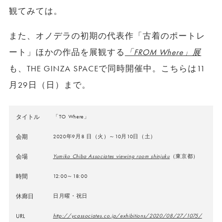
観てみては。
また、オノデラの初期の代表作「古着のポートレ
ート」ほかの作品を展観する
「FROM Where」展
も、THE GINZA SPACEで同時開催中。こちらは11
月29日（日）まで。
タイトル
「TO Where」
会期
2020年9月8 日（火）～10月10日（土）
会場
Yumiko Chiba Associates viewing room shinjuku
（東京都）
時間
12:00～18:00
休廊日
日月曜・祝日
URL
http://ycassociates.co.jp/exhibitions/2020/08/27/1075/