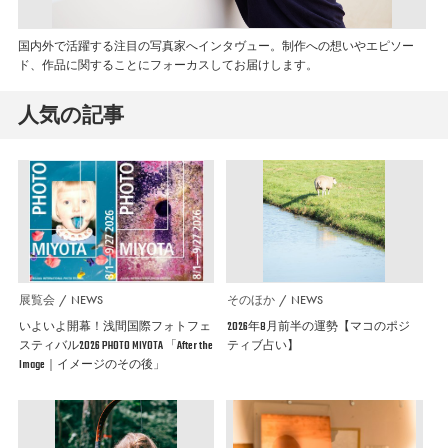
国内外で活躍する注目の写真家へインタヴュー。制作への想いやエピソー
ド、作品に関することにフォーカスしてお届けします。
人気の記事
展覧会
NEWS
そのほか
NEWS
いよいよ開幕！浅間国際フォトフェ
2026年8月前半の運勢【マコのポジ
スティバル2026 PHOTO MIYOTA 「After the
ティブ占い】
Image｜イメージのその後」