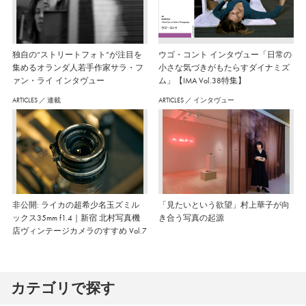
独自の“ストリートフォト”が注目を
ウゴ・コント インタヴュー「日常の
集めるオランダ人若手作家サラ・フ
小さな気づきがもたらすダイナミズ
ァン・ライ インタヴュー
ム」【IMA Vol.38特集】
ARTICLES
／
連載
ARTICLES
／
インタヴュー
非公開: ライカの超希少名玉ズミル
「見たいという欲望」村上華子が向
ックス35mm f1.4｜新宿 北村写真機
き合う写真の起源
店ヴィンテージカメラのすすめ Vol.7
カテゴリで探す