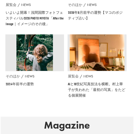
展覧会
NEWS
そのほか
NEWS
いよいよ開幕！浅間国際フォトフェ
2026年8月前半の運勢【マコのポジ
スティバル2026 PHOTO MIYOTA 「After the
ティブ占い】
Image｜イメージのその後」
そのほか
NEWS
展覧会
NEWS
2024年前半の運勢
AIと19世紀写真技法を横断。村上華
子が失われた「最初の写真」をたど
る個展開催
Magazine