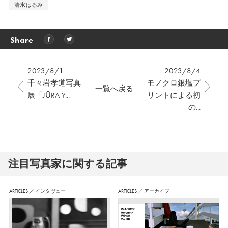
清水はるみ
Share
2023/8/1
2023/8/4
千々岩孝道写真
モノクロ銀塩プ
一覧へ戻る
展「JŪRA Y...
リントによる初
の...
注⽬写真家に関する記事
ARTICLES
／
インタヴュー
ARTICLES
／
アーカイブ