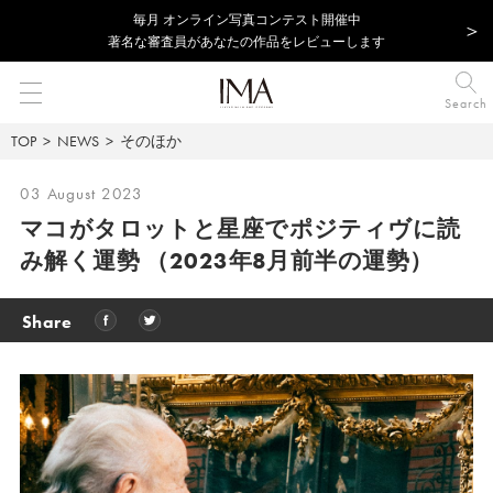
毎⽉ オンライン写真コンテスト開催中
著名な審査員があなたの作品をレビューします
Search
TOP
NEWS
そのほか
03 August 2023
マコがタロットと星座でポジティヴに読
み解く運勢
（2023年8月前半の運勢）
Share