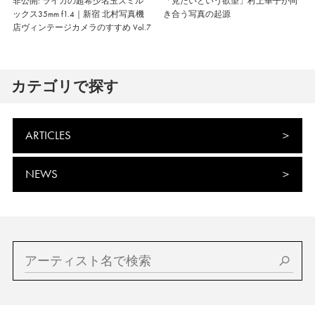
非公開: ライカの超希少名玉ズミル
「見たいという欲望」村上華子が向
ックス35mm f1.4｜新宿 北村写真機
き合う写真の起源
店ヴィンテージカメラのすすめ Vol.7
カテゴリで探す
ARTICLES
NEWS