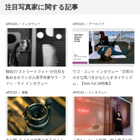
注⽬写真家に関する記事
ARTICLES
／
インタヴュー
ARTICLES
／
アーカイブ
独自の“ストリートフォト”が注目を
ウゴ・コント インタヴュー「日常の
集めるオランダ人若手作家サラ・フ
小さな気づきがもたらすダイナミズ
ァン・ライ インタヴュー
ム」【IMA Vol.38特集】
ARTICLES
／
連載
ARTICLES
／
インタヴュー