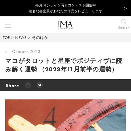
毎⽉ オンライン写真コンテスト開催中
著名な審査員があなたの作品をレビューします
Search
TOP
NEWS
そのほか
31 October 2023
マコがタロットと星座でポジティヴに読
み解く運勢
（2023年11月前半の運勢）
Share