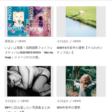
展覧会
NEWS
そのほか
NEWS
いよいよ開幕！浅間国際フォトフェ
2026年8月前半の運勢【マコのポジ
スティバル2026 PHOTO MIYOTA 「After the
ティブ占い】
Image｜イメージのその後」
そのほか
NEWS
そのほか
NEWS
GW中に読み返したい写真集まとめ
2024年前半の運勢