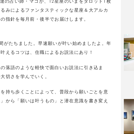
用達の占い師・マコが、12星座のいまをタロット1枚
はるみによるファンタスティックな星座＆大アルカ
来の指針を毎月前・後半でお届けします。
間がたちました。早速願いが叶い始めましたよ。年
を叶えるコツは、住職によるお説法にあり！
職の落語のような軽快で面白いお説法に引き込ま
の大切さを学んでいく。
りを持ち歩くことによって、普段から願いごとを意
い」から「願いは叶うもの」と潜在意識を書き変え