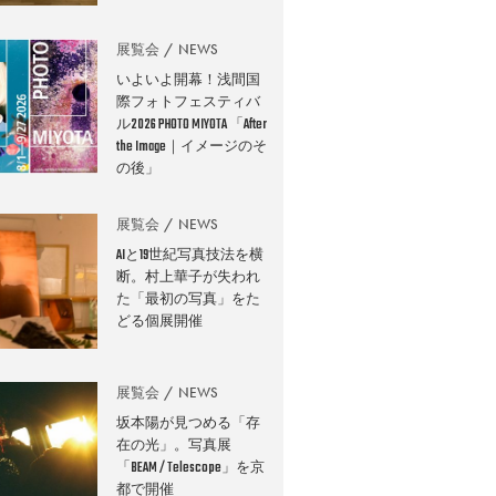
展覧会
NEWS
いよいよ開幕！浅間国
際フォトフェスティバ
ル2026 PHOTO MIYOTA 「After
the Image｜イメージのそ
の後」
展覧会
NEWS
AIと19世紀写真技法を横
断。村上華子が失われ
た「最初の写真」をた
どる個展開催
展覧会
NEWS
坂本陽が見つめる「存
在の光」。写真展
「BEAM / Telescope」を京
都で開催