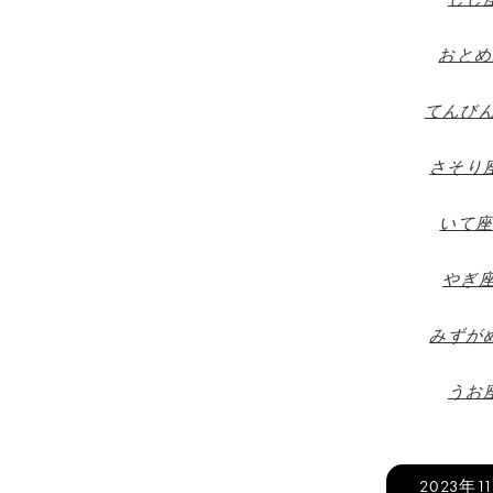
おとめ座
てんびん座
さそり座（
いて座（
やぎ座（
みずがめ
うお座
2023年