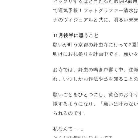
ビックリするほど当たるためIMA御
で運気予報！フォトグラファー清水
ナのヴィジュアルと共に、明るい未
11月後半に思うこと
願いが叶う京都の鈴虫寺に行って2週
明けにお礼参りを計画中です。願い
お寺では、鈴虫の鳴き声響く中、住
れ、いつしかお作法や己を知ること
願いごとをひとつにし、黄色のお守
識するようになり、「願いは叶わな
られるのです。
私なんて……。