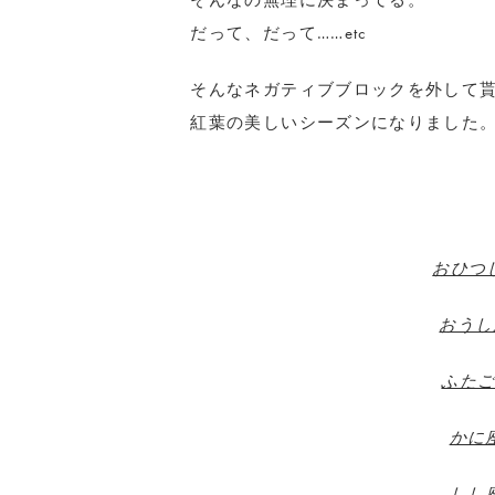
そんなの無理に決まってる。
だって、だって……etc
そんなネガティブブロックを外して
紅葉の美しいシーズンになりました
おひつじ
おうし座
ふたご座
かに座
しし座