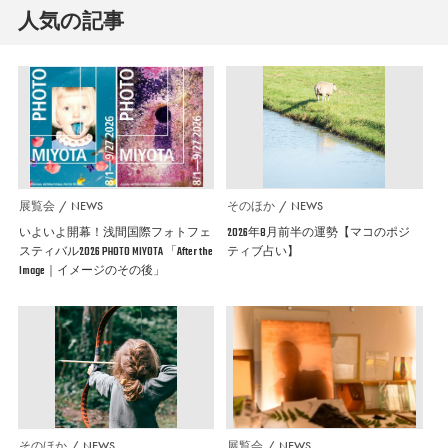
人気の記事
展覧会
NEWS
そのほか
NEWS
いよいよ開幕！浅間国際フォトフェ
2026年8月前半の運勢【マコのポジ
スティバル2026 PHOTO MIYOTA 「After the
ティブ占い】
Image｜イメージのその後」
そのほか
NEWS
展覧会
NEWS