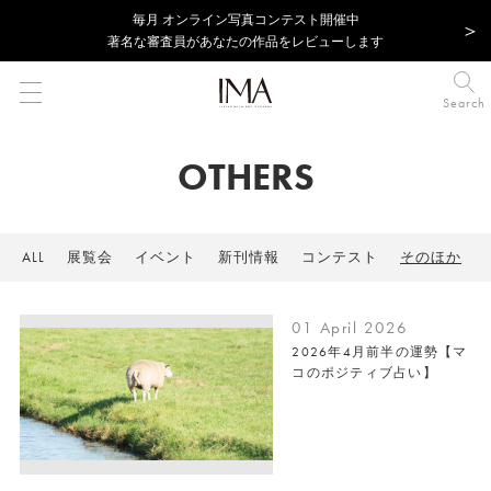
毎⽉ オンライン写真コンテスト開催中
著名な審査員があなたの作品をレビューします
Search
OTHERS
ALL
展覧会
イベント
新刊情報
コンテスト
そのほか
01 April 2026
2026年4月前半の運勢【マ
コのポジティブ占い】