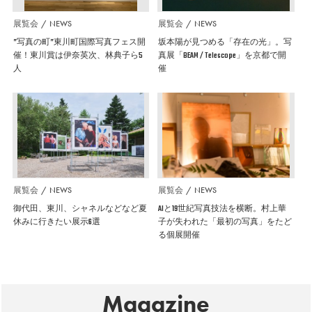
展覧会
NEWS
展覧会
NEWS
”写真の町”東川町国際写真フェス開
坂本陽が見つめる「存在の光」。写
催！東川賞は伊奈英次、林典子ら5
真展「BEAM / Telescope」を京都で開
人
催
展覧会
NEWS
展覧会
NEWS
御代田、東川、シャネルなどなど夏
AIと19世紀写真技法を横断。村上華
休みに行きたい展示6選
子が失われた「最初の写真」をたど
る個展開催
Magazine