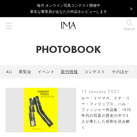
毎⽉ オンライン写真コンテスト開催中
著名な審査員があなたの作品をレビューします
Search
PHOTOBOOK
ALL
展覧会
イベント
新刊情報
コンテスト
そのほか
12 January 2021
ルー・トーマス、ドナ・リ
ー・フィリップス、ハル・
フィッシャー作品集、1970
年代の写真の歴史の中で3
人が果たした役割を読み解
く