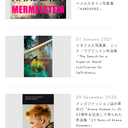
ーメルスタイン写真集
『HARDENED』
01 January 2021
イギリス人写真家、ニッ
ク・ワプリントン作品集
『The Search for a
Superior Moral
Justification for
Selfishness』
29 December 2020
メンズファッション誌の草
分け『Arena Homme +』の
25周年を記念して作られた
作品集『25 Years of Arena
Homme+』