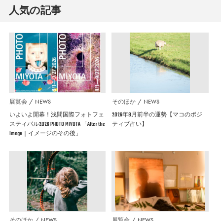
人気の記事
展覧会
NEWS
そのほか
NEWS
いよいよ開幕！浅間国際フォトフェ
2026年8月前半の運勢【マコのポジ
スティバル2026 PHOTO MIYOTA 「After the
ティブ占い】
Image｜イメージのその後」
そのほか
NEWS
展覧会
NEWS