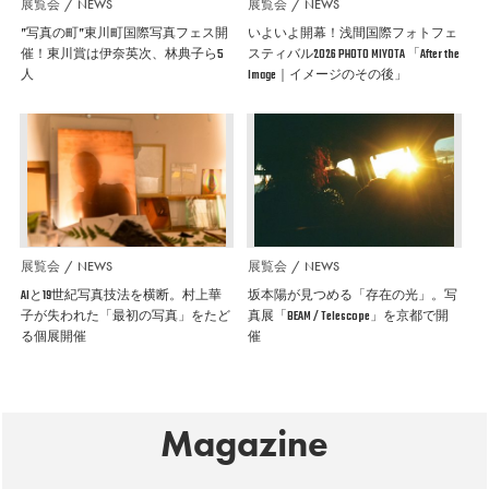
展覧会
NEWS
展覧会
NEWS
”写真の町”東川町国際写真フェス開
いよいよ開幕！浅間国際フォトフェ
催！東川賞は伊奈英次、林典子ら5
スティバル2026 PHOTO MIYOTA 「After the
人
Image｜イメージのその後」
展覧会
NEWS
展覧会
NEWS
AIと19世紀写真技法を横断。村上華
坂本陽が見つめる「存在の光」。写
子が失われた「最初の写真」をたど
真展「BEAM / Telescope」を京都で開
る個展開催
催
Magazine