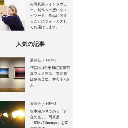
の写真家へインタヴュ
ー。制作への想いやエ
ピソード、作品に関す
ることにフォーカスし
てお届けします。
人気の記事
展覧会
NEWS
”写真の町”東川町国際写
真フェス開催！東川賞
は伊奈英次、林典子ら5
人
展覧会
NEWS
坂本陽が見つめる「存
在の光」。写真展
「BEAM / Telescope」を京