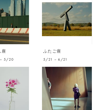
し座
ふたご座
– 5/20
5/21 – 6/21