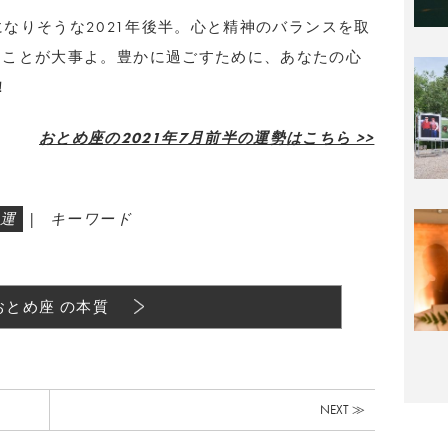
ることになりそうな2021年後半。心と精神のバランスを取
つことが大事よ。豊かに過ごすために、あなたの心
！
おとめ座の2021年7月前半の運勢はこちら >>
運
|
キーワード
おとめ座 の本質
NEXT ≫