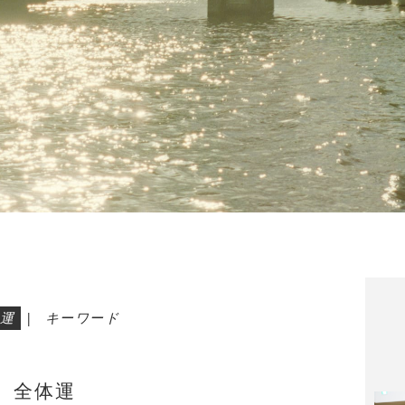
運
|
キーワード
全体運