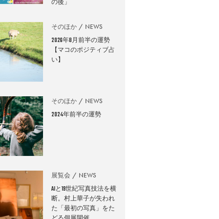
の後」
そのほか
NEWS
2026年8月前半の運勢
【マコのポジティブ占
い】
そのほか
NEWS
2024年前半の運勢
展覧会
NEWS
AIと19世紀写真技法を横
断。村上華子が失われ
た「最初の写真」をた
どる個展開催