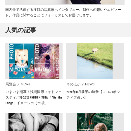
国内外で活躍する注目の写真家へインタヴュー。制作への想いやエピソー
ド、作品に関することにフォーカスしてお届けします。
人気の記事
展覧会
NEWS
そのほか
NEWS
いよいよ開幕！浅間国際フォトフェ
2026年8月前半の運勢【マコのポジ
スティバル2026 PHOTO MIYOTA 「After the
ティブ占い】
Image｜イメージのその後」