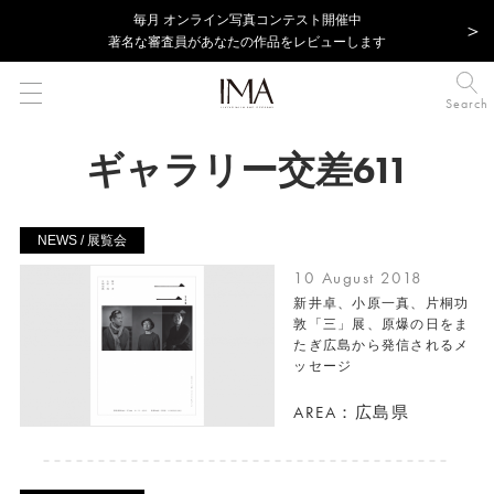
毎⽉ オンライン写真コンテスト開催中
著名な審査員があなたの作品をレビューします
Search
ギャラリー交差611
NEWS / 展覧会
10 August 2018
新井卓、小原一真、片桐功
敦「三」展、原爆の日をま
たぎ広島から発信されるメ
ッセージ
AREA：広島県