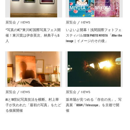
展覧会
NEWS
展覧会
NEWS
”写真の町”東川町国際写真フェス開
いよいよ開幕！浅間国際フォトフェ
催！東川賞は伊奈英次、林典子ら5
スティバル2026 PHOTO MIYOTA 「After the
人
Image｜イメージのその後」
展覧会
NEWS
展覧会
NEWS
AIと19世紀写真技法を横断。村上華
坂本陽が見つめる「存在の光」。写
子が失われた「最初の写真」をたど
真展「BEAM / Telescope」を京都で開
る個展開催
催